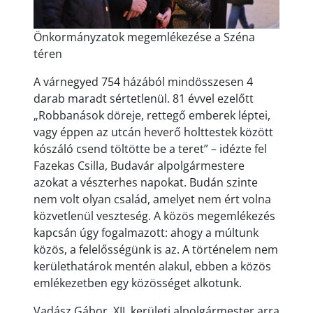
Önkormányzatok megemlékezése a Széna
téren
A várnegyed 754 házából mindösszesen 4
darab maradt sértetlenül. 81 évvel ezelőtt
„Robbanások döreje, rettegő emberek léptei,
vagy éppen az utcán heverő holttestek között
kószáló csend töltötte be a teret” – idézte fel
Fazekas Csilla, Budavár alpolgármestere
azokat a vészterhes napokat. Budán szinte
nem volt olyan család, amelyet nem ért volna
közvetlenül veszteség. A közös megemlékezés
kapcsán úgy fogalmazott: ahogy a múltunk
közös, a felelősségünk is az. A történelem nem
kerülethatárok mentén alakul, ebben a közös
emlékezetben egy közösséget alkotunk.
Vadász Gábor, XII. kerületi alpolgármester arra