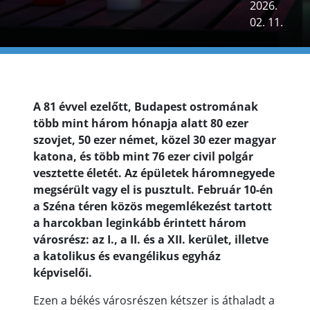
2026.
02. 11.
A 81 évvel ezelőtt, Budapest ostromának
több mint három hónapja alatt 80 ezer
szovjet, 50 ezer német, közel 30 ezer magyar
katona, és több mint 76 ezer civil polgár
vesztette életét. Az épületek háromnegyede
megsérült vagy el is pusztult. Február 10-én
a Széna téren közös megemlékezést tartott
a harcokban leginkább érintett három
városrész: az I., a II. és a XII. kerület, illetve
a katolikus és evangélikus egyház
képviselői.
Ezen a békés városrészen kétszer is áthaladt a