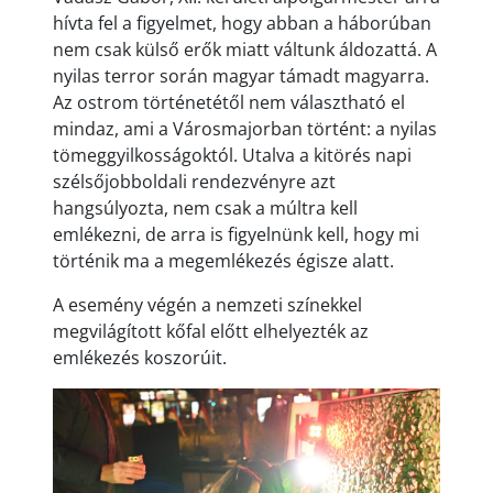
hívta fel a figyelmet, hogy abban a háborúban
nem csak külső erők miatt váltunk áldozattá. A
nyilas terror során magyar támadt magyarra.
Az ostrom történetétől nem választható el
mindaz, ami a Városmajorban történt: a nyilas
tömeggyilkosságoktól. Utalva a kitörés napi
szélsőjobboldali rendezvényre azt
hangsúlyozta, nem csak a múltra kell
emlékezni, de arra is figyelnünk kell, hogy mi
történik ma a megemlékezés égisze alatt.
A esemény végén a nemzeti színekkel
megvilágított kőfal előtt elhelyezték az
emlékezés koszorúit.