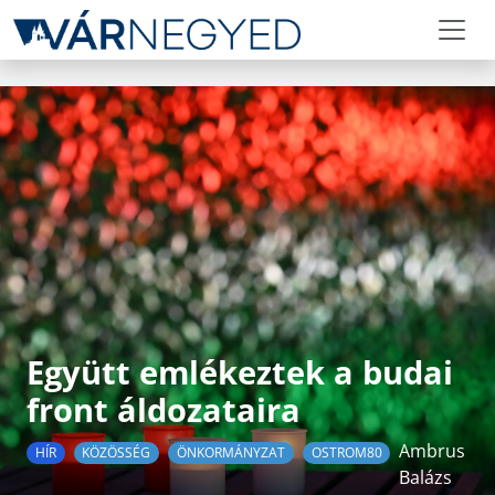
Együtt emlékeztek a budai
front áldozataira
Ambrus
HÍR
KÖZÖSSÉG
ÖNKORMÁNYZAT
OSTROM80
Balázs