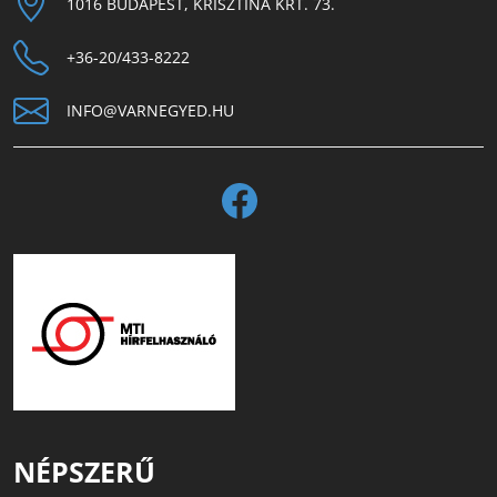
1016 BUDAPEST, KRISZTINA KRT. 73.
+36-20/433-8222
INFO@VARNEGYED.HU
NÉPSZERŰ