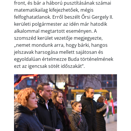
front, és bár a háború pusztításának számai
matematikailag kifejezhetőek, mégis
felfoghatatlanok. Erről beszélt Őrsi Gergely II.
kerületi polgármester az idén már hatodik
alkalommal megtartott eseményen. A
szomszéd kerület vezetője megjegyezte,
„nemet mondunk arra, hogy bárki, hangos
jelszavak harsogása mellett sajátosan és
egyoldalúan értelmezze Buda történelmének
ezt az igencsak sötét időszakát”.