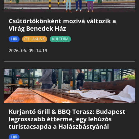
Csütörtökönként mozivá változik a
Virág Benedek Ház
HÍR
ITT LAKUNK
KULTÚRA
2026. 06. 09. 14:19
Kurjantó Grill & BBQ Terasz: Budapest
legrosszabb étterme, egy lehúzós
turistacsapda a Halászbástyánál
HÍR