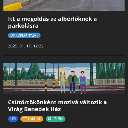
Itt a megoldás az albérlőknek a
parkolásra
ÖNKORMÁNYZAT
2025. 01. 17. 12:22
Csütörtökönként mozivá változik a
Virág Benedek Ház
HÍR
ITT LAKUNK
KULTÚRA