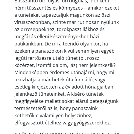
Bosszantó orrfolyás, orrdugulás, időnként
némi tüsszentés és könnyezés – amikor ezeket
a tüneteket tapasztaljuk magunkon az őszi
vírusszezonban, szinte már rutinosan nyúlunk
az orrcseppekhez, torokpasztillákhoz és
megfázás elleni készítményekhez házi
patikánkban. De mi a teendő olyankor, ha
ezeken a panaszokon kívül semmilyen egyéb
légúti fertőzésre utaló tünet (pl. rossz
közérzet, izomfájdalom, láz) nem jelentkezik?
Mindenképpen érdemes utánajárni, hogy mi
okozhatja a már hetek óta fennálló, vagy
esetleg kifejezetten az év adott hónapjaiban
jelentkező tüneteinket. A kísérő tünetek
megfigyelése mellett sokat elárul betegségünk
természetéről az is, hogy panaszaink
köthetők-e valamilyen helyszínhez,
elfogyasztott ételhez vagy gyógyszerekhez.