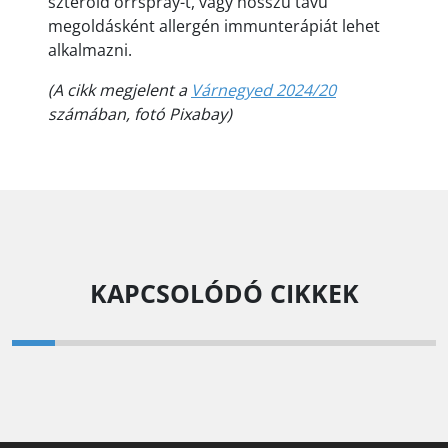
szteroid orrspray-t, vagy hosszú távú
megoldásként allergén immunterápiát lehet
alkalmazni.
(A cikk megjelent a
Várnegyed 2024/20
számában, fotó Pixabay)
KAPCSOLÓDÓ CIKKEK