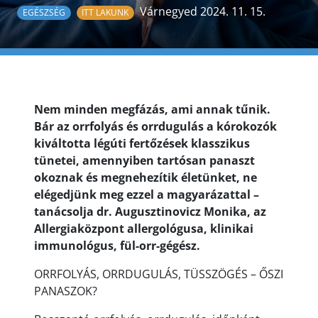
Várnegyed 2024. 11. 15.
EGÉSZSÉG
ITT LAKUNK
Nem minden megfázás, ami annak tűnik.
Bár az orrfolyás és orrdugulás a kórokozók
kiváltotta légúti fertőzések klasszikus
tünetei, amennyiben tartósan panaszt
okoznak és megnehezítik életünket, ne
elégedjünk meg ezzel a magyarázattal –
tanácsolja dr. Augusztinovicz Monika, az
Allergiaközpont allergológusa, klinikai
immunológus, fül-orr-gégész.
ORRFOLYÁS, ORRDUGULÁS, TÜSSZÖGÉS – ŐSZI
PANASZOK?