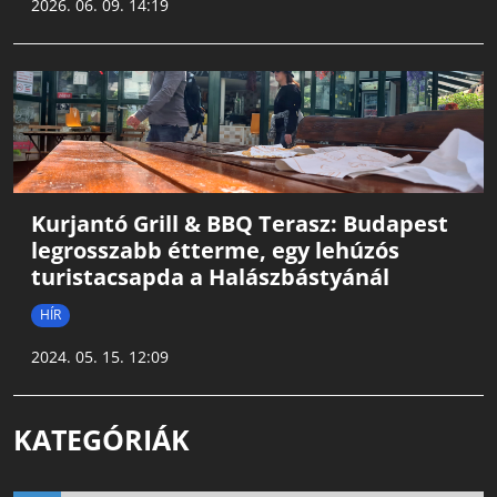
2026. 06. 09. 14:19
Kurjantó Grill & BBQ Terasz: Budapest
legrosszabb étterme, egy lehúzós
turistacsapda a Halászbástyánál
HÍR
2024. 05. 15. 12:09
KATEGÓRIÁK