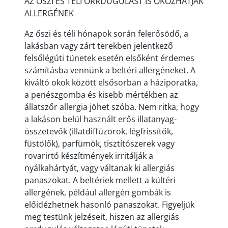
AZ ŐSZI ÉS TÉLI ORRDUGULÁST IS OKOZHATJÁK
ALLERGÉNEK
Az őszi és téli hónapok során felerősödő, a
lakásban vagy zárt terekben jelentkező
felsőlégúti tünetek esetén elsőként érdemes
számításba vennünk a beltéri allergéneket. A
kiváltó okok között elsősorban a háziporatka,
a penészgomba és kisebb mértékben az
állatszőr allergia jöhet szóba. Nem ritka, hogy
a lakáson belül használt erős illatanyag-
összetevők (illatdiffúzorok, légfrissítők,
füstölők), parfümök, tisztítószerek vagy
rovarirtó készítmények irritálják a
nyálkahártyát, vagy váltanak ki allergiás
panaszokat. A beltériek mellett a kültéri
allergének, például allergén gombák is
előidézhetnek hasonló panaszokat. Figyeljük
meg testünk jelzéseit, hiszen az allergiás