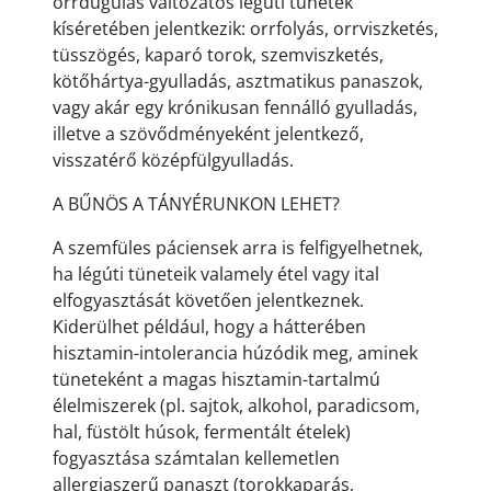
orrdugulás változatos légúti tünetek
kíséretében jelentkezik: orrfolyás, orrviszketés,
tüsszögés, kaparó torok, szemviszketés,
kötőhártya-gyulladás, asztmatikus panaszok,
vagy akár egy krónikusan fennálló gyulladás,
illetve a szövődményeként jelentkező,
visszatérő középfülgyulladás.
A BŰNÖS A TÁNYÉRUNKON LEHET?
A szemfüles páciensek arra is felfigyelhetnek,
ha légúti tüneteik valamely étel vagy ital
elfogyasztását követően jelentkeznek.
Kiderülhet például, hogy a hátterében
hisztamin-intolerancia húzódik meg, aminek
tüneteként a magas hisztamin-tartalmú
élelmiszerek (pl. sajtok, alkohol, paradicsom,
hal, füstölt húsok, fermentált ételek)
fogyasztása számtalan kellemetlen
allergiaszerű panaszt (torokkaparás,