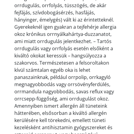
orrdugulás, orrfolyás, tüsszögés, de akár
fejfájás, szívdobogásérzés, hasfájás,
hányinger, émelygés) vált ki az érintetteknél.
Gyerekeknél igen gyakran a tejfehérje allergia
okoz krónikus orrnyálkahártya-duzzanatot,
ami miatt orrdugulás jelentkezhet. – Tartós
orrdugulás vagy orrfolyás esetén elsőként a
kiváltó okokat keressük – hangsúlyozza a
szakorvos. Természetesen a felsoroltakon
kívül számtalan egyéb oka is lehet
panaszainknak, például orrpolip, orrkagyló
megnagyobbodás vagy orrsövényferdülés,
orrmandula nagyobbodás, savas reflux vagy
orrcsepp-függőség, ami orrdugulást okoz.
Amennyiben ismert allergén áll tüneteink
hátterében, elsősorban a kiváltó allergén
kerülésére kell törekedni, emellett tüneti
kezelésként antihisztamin gyógyszereket és