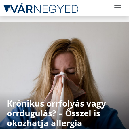
Krónikus orrfolyás vagy
orrdugulás? – Ősszel is
okozhatja allergia