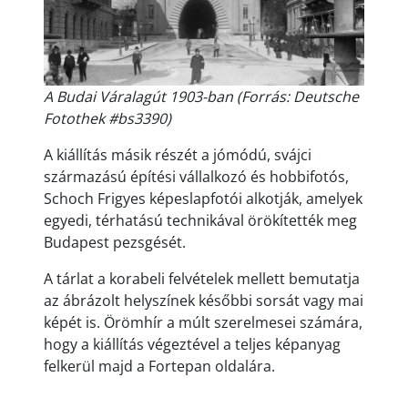
A Budai Váralagút 1903-ban (Forrás: Deutsche
Fotothek #bs3390)
A kiállítás másik részét a jómódú, svájci
származású építési vállalkozó és hobbifotós,
Schoch Frigyes képeslapfotói alkotják, amelyek
egyedi, térhatású technikával örökítették meg
Budapest pezsgését.
A tárlat a korabeli felvételek mellett bemutatja
az ábrázolt helyszínek későbbi sorsát vagy mai
képét is. Örömhír a múlt szerelmesei számára,
hogy a kiállítás végeztével a teljes képanyag
felkerül majd a Fortepan oldalára.