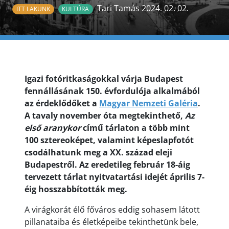
Tari Tamás 2024. 02. 02.
ITT LAKUNK
KULTÚRA
Igazi fotóritkaságokkal várja Budapest
fennállásának 150. évfordulója alkalmából
az érdeklődőket a
Magyar Nemzeti Galéria
.
A tavaly november óta megtekinthető,
Az
első aranykor
című tárlaton a több mint
100 sztereoképet, valamint képeslapfotót
csodálhatunk meg a XX. század eleji
Budapestről. Az eredetileg február 18-áig
tervezett tárlat nyitvatartási idejét április 7-
éig hosszabbították meg.
A virágkorát élő főváros eddig sohasem látott
pillanataiba és életképeibe tekinthetünk bele,