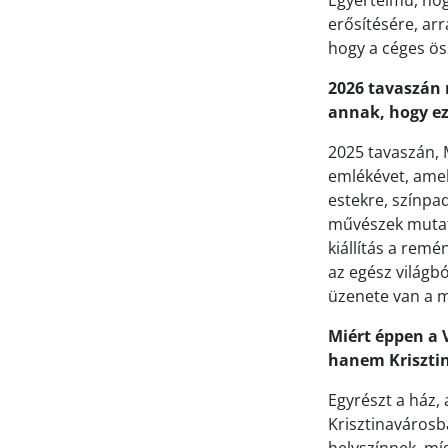
Egyértelmű, hog
erősítésére, ar
hogy a céges ö
2026 tavaszán 
annak, hogy ez
2025 tavaszán, 
emlékévet, amel
estekre, színpad
művészek mutatk
kiállítás a rem
az egész világb
üzenete van a 
Miért éppen a
hanem Krisztina
Egyrészt a ház, 
Krisztinavárosb