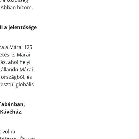
et a közösség
. Abban bízom,
i a jelentősége
ra a Márai 125
tésre, Márai-
ás, ahol helyi
 állandó Márai-
 országból, és
esztül globális
 Tabánban,
a Kávéház.
t volna