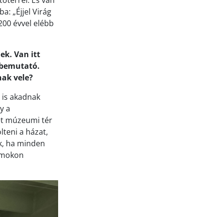
ótérrel. És van
a: „Éjjel Virág
200 évvel elébb
ek. Van itt
tbemutató.
nak vele?
 is akadnak
y a
t múzeumi tér
lteni a házat,
k, ha minden
ramokon