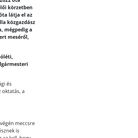
 2022 óta
elői körzetben
ta látja el az
illa közgazdász
a, mégpedig a
tert meséről,
óléti,
olgármesteri
gi és
 oktatás, a
étvégén meccsre
észnek is