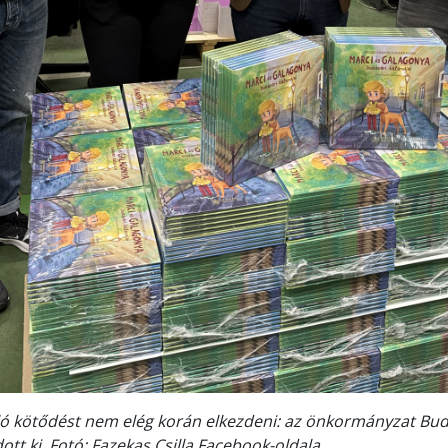
ló kötődést nem elég korán elkezdeni: az önkormányzat Bud
tt ki. Fotó: Fazekas Csilla Facebook-oldala