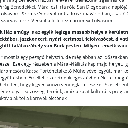
g a Virág Benedek Házban eleve rendelkezünk izgalmas kiállít
irág Benedekkel, Márai ezt írta róla San Diegóban a naplójáb
 olvasom. Szomszédok voltunk a Krisztinavárosban, csak ő 
a Szarvas térre. Verseit a felfedező örömével olvasom…”
k Ház amúgy is az egyik legizgalmasabb helye a kerületn
ktábor, jazzkoncert, nyári kertmozi, felolvasóest, diva
ghitt találkozóhely van Budapesten. Milyen terveik van
r most is egy pezsgő helyszín, de még abban az időszakban
észei. Ezek egy részében a Márai-kiállítás kap majd helyet, íg
omcsőrű Kacsa Történetalkotó Műhelyével együtt már ké
tegyüttesben. Emellett szeretnénk egész évben élettel megtö
etetlen, hogy legyen vonzó vendéglátó része is. Szeretnén
nek olyan közösségi tereink, amik a saját kulturális prog
ktív alakítói a környék életének.