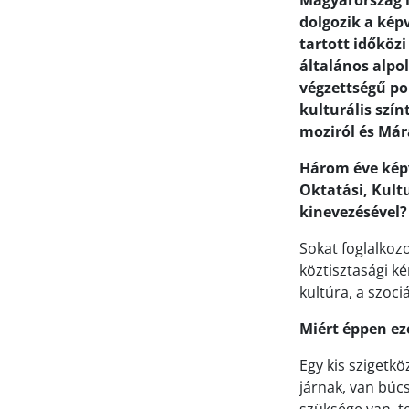
Magyarország l
dolgozik a kép
tartott időközi
általános alpo
végzettségű po
kulturális szín
moziról és Már
Három éve képv
Oktatási, Kultu
kinevezésével
Sokat foglalkoz
köztisztasági k
kultúra, a szociá
Miért éppen ez
Egy kis szigetk
járnak, van búc