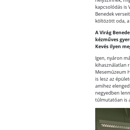
helyszínnek, mí
kapcsolódás is V
Benedek verseit
költözött oda, 
A Virág Benede
kézműves gyere
Kevés ilyen me
Igen, nyáron má
kihasználatlan r
Mesemúzeum Hár
is lesz az épüle
amihez elengedh
negyedben lenné
túlmutatóan is a