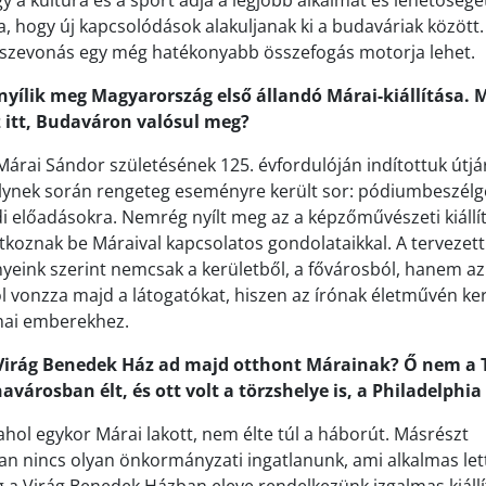
y a kultúra és a sport adja a legjobb alkalmat és lehetőség
ra, hogy új kapcsolódások alakuljanak ki a budaváriak között
sszevonás egy még hatékonyabb összefogás motorja lehet.
nyílik meg Magyarország első állandó Márai-kiállítása. M
 itt, Budaváron valósul meg?
Márai Sándor születésének 125. évfordulóján indítottuk útjá
ynek során rengeteg eseményre került sor: pódiumbeszélge
i előadásokra. Nemrég nyílt meg az a képzőművészeti kiállít
oznak be Máraival kapcsolatos gondolataikkal. A tervezett
ényeink szerint nemcsak a kerületből, a fővárosból, hanem az
ól vonzza majd a látogatókat, hiszen az írónak életművén ker
mai emberekhez.
 Virág Benedek Ház ad majd otthont Márainak? Ő nem a
városban élt, és ott volt a törzshelye is, a Philadelphi
ahol egykor Márai lakott, nem élte túl a háborút. Másrészt
an nincs olyan önkormányzati ingatlanunk, ami alkalmas let