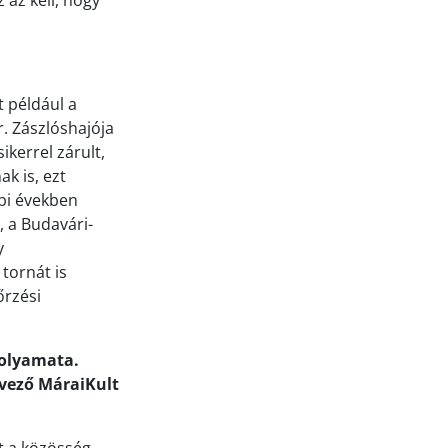
 az kell, hogy
 például a
. Zászlóshajója
kerrel zárult,
k is, ezt
bi években
, a Budavári-
y
tornát is
őrzési
folyamata.
rvező MáraiKult