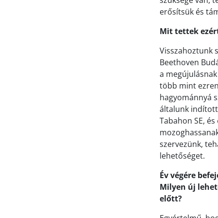
szüksége van, t
erősítsük és t
Mit tettek ezér
Visszahoztunk 
Beethoven Budán
a megújulásnak 
több mint ezren
hagyománnyá sze
általunk indíto
Tabahon SE, és 
mozoghassanak. 
szervezünk, te
lehetőséget.
Év végére befe
Milyen új lehet
előtt?