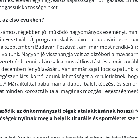
ermészetesen egy nagyváros sajátosságaihoz igazítva. Ehhez
ámogassuk közösségeinket.
t az első évükben?
számos, régebben jól működő hagyományos eseményt, mint
 Fesztivált. Új programokkal is bővült a budavári repertoár
a szeptemberi Budavári Fesztivál, ami már most rendkívüli si
 voltunk. Nagyon jó visszhangja volt az októberi almavásárna
retnénk tenni, akárcsak a muskátliosztást és a már koráb
tt decemberi fenyőfavásárt. Van immár saját focicsapatunk is
egészen kicsi kortól adunk lehetőséget a kerületieknek, hog
A MáraiKulttal baba-mama klubot, balettképzést és senior 
hát minden korosztály talál magának mozgási, egészségmeg
jeződik az önkormányzati cégek átalakításának hosszú 
őségek nyílnak meg a helyi kulturális és sportéletet sze