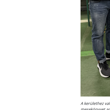
A kerülethez va
mesekönyvet ado