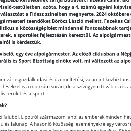
egszebb kerületének tartja Budavárt Fazekas Csilla, aki
viselő-testületben, azóta, hogy a 4. számú egyéni képvis
 választást a Fidesz színeiben megnyerte. 2024 októbere ó
lgármesteri teendőket Böröcz László mellett. Fazekas Cs
litikus a közösségépítést mindennél fontosabbnak tartj
terek, a sportélet fejlesztésén keresztül. Az alpolgármes
airól is kérdeztük.
iselő, egy éve alpolgármester. Az előző ciklusban a Népj
rális és Sport Bizottság elnöke volt, mi változott az alp
?
om városgazdálkodási és üzemeltetési, valamint közbiztonsá
érdésekkel is a munkám során, de a szívügyem továbbra is az
lis terület és a sport.
ek?
özi faluból, Lipótról származom, ahol az emberek minden h
sú és falunap. A hasonló közösségi eseményekre egy városr