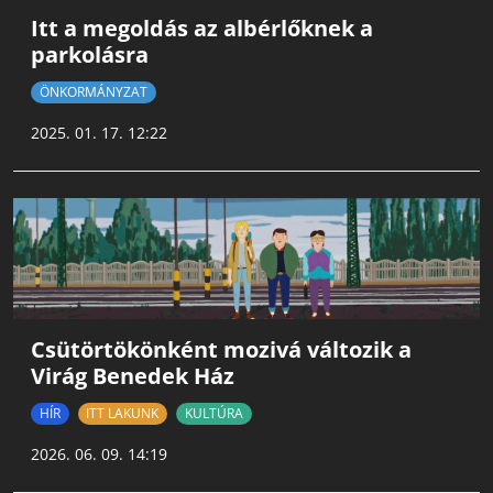
Itt a megoldás az albérlőknek a
parkolásra
ÖNKORMÁNYZAT
2025. 01. 17. 12:22
Csütörtökönként mozivá változik a
Virág Benedek Ház
HÍR
ITT LAKUNK
KULTÚRA
2026. 06. 09. 14:19