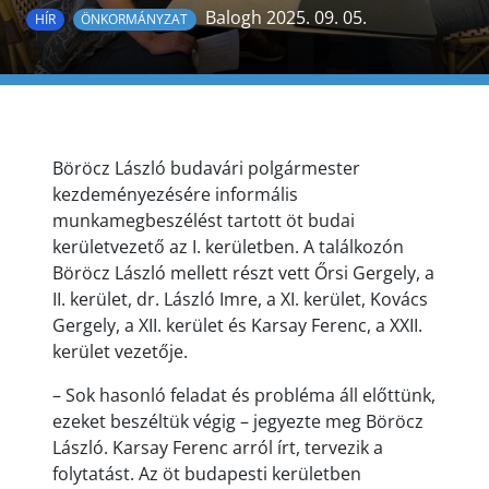
Balogh 2025. 09. 05.
HÍR
ÖNKORMÁNYZAT
Böröcz László budavári polgármester
kezdeményezésére informális
munkamegbeszélést tartott öt budai
kerületvezető az I. kerületben. A találkozón
Böröcz László mellett részt vett Őrsi Gergely, a
II. kerület, dr. László Imre, a XI. kerület, Kovács
Gergely, a XII. kerület és Karsay Ferenc, a XXII.
kerület vezetője.
– Sok hasonló feladat és probléma áll előttünk,
ezeket beszéltük végig – jegyezte meg Böröcz
László. Karsay Ferenc arról írt, tervezik a
folytatást. Az öt budapesti kerületben