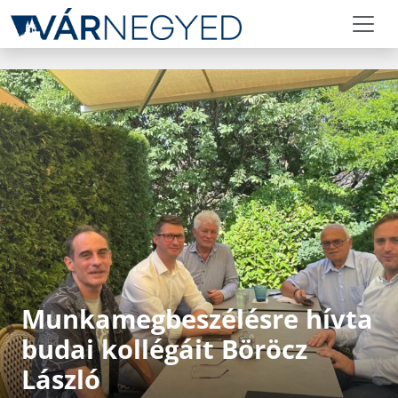
Munkamegbeszélésre hívta
budai kollégáit Böröcz
László