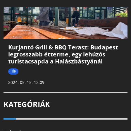
Kurjantó Grill & BBQ Terasz: Budapest
legrosszabb étterme, egy lehúzós
turistacsapda a Halászbástyánál
HÍR
2024. 05. 15. 12:09
KATEGÓRIÁK