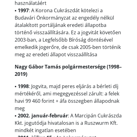
használatáért
▪
1997
: A Korona Cukrászdát kötelezi a
Budavári Önkormányzat az engedély nélkül
átalakított portáljának eredeti állapotba
történő visszaállítására. Ez a jogvitát követően
2003-ban, a Legfelsőbb Bíróság döntésével
emelkedik jogerőre, de csak 2005-ben történik
meg az eredeti állapot visszaállítása
Nagy Gábor Tamás polgármestersége (1998–
2019)
▪
1998
: Jogvita, majd peres eljárás a bérleti díj
mértékéről, ami megegyezéssel zárult: a felek
havi 99 460 forint + áfa összegben állapodnak
meg
▪
2002. január-február
: A Marcipán Cukrászda
Kkt. jogutódja hivatalosan is a Ruszwurm Kft.
mindkét ingatlan esetében