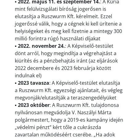
▪
2022. május 11. és szeptember 14.
: A Kúria
mint felülvizsgálati bíróság jogerősen is
elutasítja a Ruszwurm Kft. kérelmeit. Ezzel
jogerőssé válik, hogy a cégnek ki kell ürítenie a
helyiségeket és meg kell fizetnie a mintegy 300
millió forintra rúgó használati díjakat
▪
2022. november 24.
: A Képviselő-testület
dönt arról, hogy megindítja a végrehajtást a
kiürítés és a pénzbehajtás iránt (az eljárások
2022 decembere és 2023 februárja között
indulnak el)
▪
2023 tavasza
: A Képviselő-testület elutasítja
a Ruszwurm Kft. egyezségi ajánlatait, és végleg
megvonják/elutasítják a teraszengedélyüket
▪
2023 október
: A Ruszwurm Kft. tulajdonosa
nyilvánosan megvádolja V. Naszályi Márta
polgármestert, hogy a 2019-es kampány idején
„védelmi pénzt” kért tőle a cukrászda
zavartalan működéséért cserébe. „Ha adok