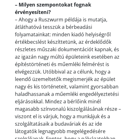
– Milyen szempontokat fognak
érvényesíteni?
– Ahogy a Ruszwurm példája is mutatja,
átláthatóvá tesszük a bérbeadási
folyamatainkat: minden kiadó helyiségről
értékbecslést készíttetünk, az érdeklődők
részletes műszaki dokumentációt kapnak, és
az igazán nagy múltú épületeink esetében az
építéstörténeti és műemléki felmérést is
elvégezzük. Utóbbival az a célunk, hogy a
leendő üzemeltetők megismerjék az épület
nagy és kis történeteit, valamint gyorsabban
haladhassanak a műemléki engedélyeztetési
eljárásokkal. Mindez a bérlőink minél
magasabb színvonalú kiszolgálásának része –
viszont el is várjuk, hogy a munkájuk és a
szolgáltatásaik a budaváriak és az ide
látogatók legnagyobb megelégedésére
szolgáljanak. Fontos, hogy a pályázatokban