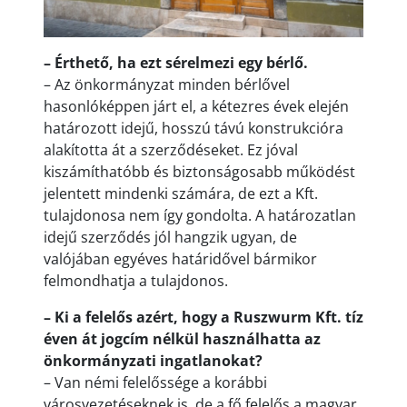
– Érthető, ha ezt sérelmezi egy bérlő.
– Az önkormányzat minden bérlővel
hasonlóképpen járt el, a kétezres évek elején
határozott idejű, hosszú távú konstrukcióra
alakította át a szerződéseket. Ez jóval
kiszámíthatóbb és biztonságosabb működést
jelentett mindenki számára, de ezt a Kft.
tulajdonosa nem így gondolta. A határozatlan
idejű szerződés jól hangzik ugyan, de
valójában egyéves határidővel bármikor
felmondhatja a tulajdonos.
– Ki a felelős azért, hogy a Ruszwurm Kft. tíz
éven át jogcím nélkül használhatta az
önkormányzati ingatlanokat?
– Van némi felelőssége a korábbi
városvezetéseknek is, de a fő felelős a magyar