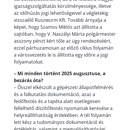
igazságszolgáltatás körülményessége, illetve
az időhúzás jogi lehetőségeivel a végletekig
visszaélő Ruszwurm Kft. Tovább árnyalja a
képet, hogy Szamos Miklós azt állította a
sajtóban, hogy V. Naszályi Márta polgármester
asszony pénzt kért tőle az ügy rendezéséért,
ezzel párhuzamosan az előző ciklus folyamán
a városvezetés le is állította egy időre a jogi
folyamatokat.
– Mi minden történt 2025 augusztusa, a
bezárás óta?
– Ősszel elkészült a gépészeti állapotfelmérés
és a falkutatási dokumentáció, azaz a
fedőfestés és a tapéta alatt esetlegesen
fellelhető díszítőfestés nyomainak keresése a
helyreállíthatóság érdekében. A tél folyamán
lett kész a tudományos dokumentáció és
értékleltár, valamint a megvalósíthatósági