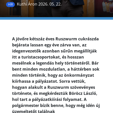
Kuthi Áron 2026. 05. 22.
HÍR
A jövőre kétszáz éves Ruszwurm cukrászda
bejárata lassan egy éve zárva van, az
idegenvezetők azonban sűrűn megállítják
itt a turistacsoportokat, és hosszan
mesélnek a legendás hely történetéről. Bár
bent minden mozdulatlan, a háttérben sok
minden történik, hogy az önkormányzat
kiírhassa a pályázatot. Sorra vettük,
hogyan alakult a Ruszwurm szövevényes
története, és megkérdeztük Böröcz László,
hol tart a pályázatkiírási folyamat. A
polgármester bízik benne, hogy még idén új
üzemeltetőt találnak