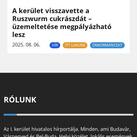
A kerület visszavette a
Ruszwurm cukrászdát –
üzemeltetése megpályázható
lesz
2025. 08. 06.
HÍR
ITT LAKUNK
ÖNKORMÁNYZAT
RÓLUNK
Az I. kerület hivatalos hírportálja. Minden, ami Budavár,
Várnegyed és Bel-Buda. Helyi közélet, lokális események,