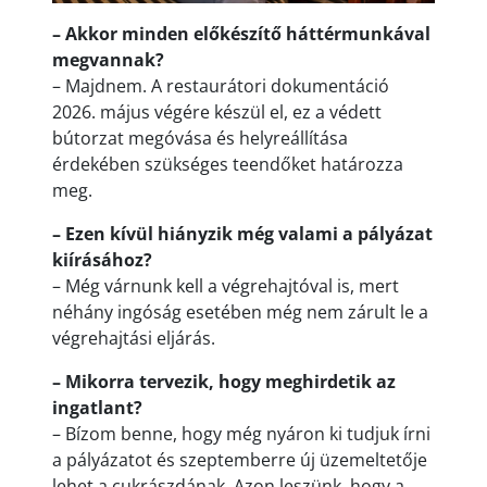
– Akkor minden előkészítő háttérmunkával
megvannak?
– Majdnem. A restaurátori dokumentáció
2026. május végére készül el, ez a védett
bútorzat megóvása és helyreállítása
érdekében szükséges teendőket határozza
meg.
– Ezen kívül hiányzik még valami a pályázat
kiírásához?
– Még várnunk kell a végrehajtóval is, mert
néhány ingóság esetében még nem zárult le a
végrehajtási eljárás.
– Mikorra tervezik, hogy meghirdetik az
ingatlant?
– Bízom benne, hogy még nyáron ki tudjuk írni
a pályázatot és szeptemberre új üzemeltetője
lehet a cukrászdának. Azon leszünk, hogy a