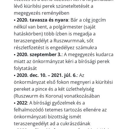
lévő kiürítési perek szüneteltetését a
megegyezés reményében
▪
2020. tavasza és nyara
: Bár a cég jogcím
nélkül van bent, a polgármester (saját
hatáskörben) több ízben is megadja a
teraszengedélyt a Ruszwurmnak, sőt
részletfizetést is engedélyez számukra
▪
2020. szeptember 3.
: A megegyezés kudarca
miatt az önkormányzat kéri a bírósági perek
folytatását
▪
2020. dec. 10. – 2021. júl. 6.
: Az
önkormányzat első fokon megnyeri a kiürítési
pereket a pince és a két üzlethelyiség
(Ruszwurm és Korona) vonatkozásában
▪
2022
: A bírósági győzelmek és a
felhalmozódó tetemes tartozás ellenére az
önkormányzati bizottság ismét
teraszengedélyt ad a cukrászdának