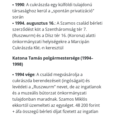
▪
1990
: A cukrászda egy külföldi tulajdonú
társasághoz kerül a „spontán privatizáció”
során
▪
1994. augusztus 16.
: A Szamos család bérleti
szerződést köt a Szentháromság tér 7.
(Ruszwurm) és a Dísz tér 16. (Korona) alatti
önkormányzati helyiségekre a Marcipán
Cukrászda Kkt.-n keresztül
Katona Tamás polgármestersége (1994–
1998)
▪
1994 vége
: A család megvásárolja a
cukrászda berendezéseit (ingóságait) és
levédeti a „Ruszwurm” nevet, de az ingatlanok
és a muzeális bútorzat önkormányzati
tulajdonban maradnak. Szamos Miklós
ekkortól üzemelteti az egységet. 48 200 forint
+ áfa összegű bérleti díjat fizetett az ingatlan