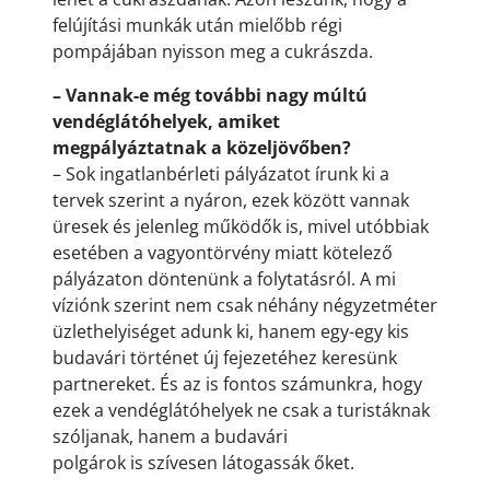
felújítási munkák után mielőbb régi
pompájában nyisson meg a cukrászda.
– Vannak-e még további nagy múltú
vendéglátóhelyek, amiket
megpályáztatnak a közeljövőben?
– Sok ingatlanbérleti pályázatot írunk ki a
tervek szerint a nyáron, ezek között vannak
üresek és jelenleg működők is, mivel utóbbiak
esetében a vagyontörvény miatt kötelező
pályázaton döntenünk a folytatásról. A mi
víziónk szerint nem csak néhány négyzetméter
üzlethelyiséget adunk ki, hanem egy-egy kis
budavári történet új fejezetéhez keresünk
partnereket. És az is fontos számunkra, hogy
ezek a vendéglátóhelyek ne csak a turistáknak
szóljanak, hanem a budavári
polgárok is szívesen látogassák őket.