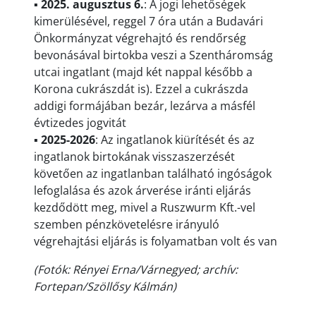
▪
2025. augusztus 6.
: A jogi lehetőségek
kimerülésével, reggel 7 óra után a Budavári
Önkormányzat végrehajtó és rendőrség
bevonásával birtokba veszi a Szentháromság
utcai ingatlant (majd két nappal később a
Korona cukrászdát is). Ezzel a cukrászda
addigi formájában bezár, lezárva a másfél
évtizedes jogvitát
▪
2025-2026
: Az ingatlanok kiürítését és az
ingatlanok birtokának visszaszerzését
követően az ingatlanban található ingóságok
lefoglalása és azok árverése iránti eljárás
kezdődött meg, mivel a Ruszwurm Kft.-vel
szemben pénzkövetelésre irányuló
végrehajtási eljárás is folyamatban volt és van
(Fotók: Rényei Erna/Várnegyed; archív:
Fortepan/Szöllősy Kálmán)