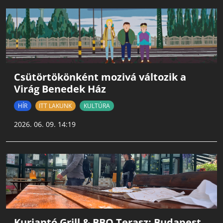
Csütörtökönként mozivá változik a
Virág Benedek Ház
HÍR
ITT LAKUNK
KULTÚRA
2026. 06. 09. 14:19
Kurjantó Grill & BBQ Terasz: Budapest