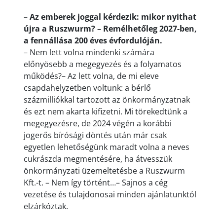
– Az emberek joggal kérdezik: mikor nyithat
újra a Ruszwurm? – Remélhetőleg 2027-ben,
a fennállása 200 éves évfordulóján.
– Nem lett volna mindenki számára
előnyösebb a megegyezés és a folyamatos
működés?– Az lett volna, de mi eleve
csapdahelyzetben voltunk: a bérlő
százmilliókkal tartozott az önkormányzatnak
és ezt nem akarta kifizetni. Mi törekedtünk a
megegyezésre, de 2024 végén a korábbi
jogerős bírósági döntés után már csak
egyetlen lehetőségünk maradt volna a neves
cukrászda megmentésére, ha átvesszük
önkormányzati üzemeltetésbe a Ruszwurm
Kft.-t. – Nem így történt…– Sajnos a cég
vezetése és tulajdonosai minden ajánlatunktól
elzárkóztak.