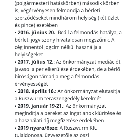
(polgármesteri hatáskörben) második körben
is, végérvényesen felmondja a bérleti
szerződéseket mindhárom helyiség (két üzlet
és pince) esetében
▪
2016. június 20.
: Beáll a felmondás hatálya, a
bérleti jogviszony hivatalosan megszűnik. A
cég innentől jogcím nélkül használja a
helyiségeket
▪
2017. július 12.
: Az önkormányzat mediációt
javasol a per elkerülése érdekében, de a bérlő
bíróságon támadja meg a felmondás
érvényességét
▪
2018. április 16.
: Az önkormányzat elutasítja
a Ruszwurm teraszengedély kérelmét
▪
2019. január 19-21.
: Az önkormányzat
megindítja a pereket az ingatlanok kiürítése és
a használati díj megfizetése érdekében
▪
2019 nyara/ősze
: A Ruszwurm Kft.
tulajdonosa, ügyvezetője az őszi