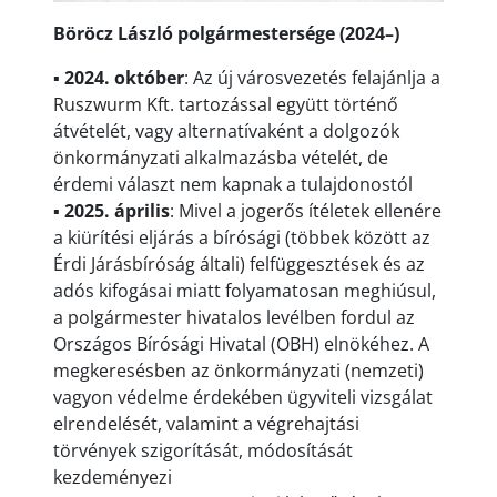
Böröcz László polgármestersége (2024–)
▪
2024. október
: Az új városvezetés felajánlja a
Ruszwurm Kft. tartozással együtt történő
átvételét, vagy alternatívaként a dolgozók
önkormányzati alkalmazásba vételét, de
érdemi választ nem kapnak a tulajdonostól
▪
2025. április
: Mivel a jogerős ítéletek ellenére
a kiürítési eljárás a bírósági (többek között az
Érdi Járásbíróság általi) felfüggesztések és az
adós kifogásai miatt folyamatosan meghiúsul,
a polgármester hivatalos levélben fordul az
Országos Bírósági Hivatal (OBH) elnökéhez. A
megkeresésben az önkormányzati (nemzeti)
vagyon védelme érdekében ügyviteli vizsgálat
elrendelését, valamint a végrehajtási
törvények szigorítását, módosítását
kezdeményezi