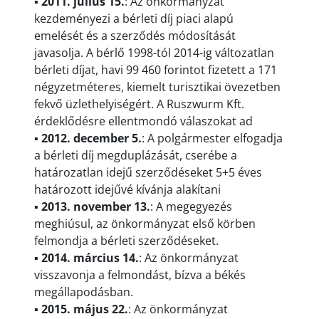
▪
2011. július 15.
: Az önkormányzat
kezdeményezi a bérleti díj piaci alapú
emelését és a szerződés módosítását
javasolja. A bérlő 1998-tól 2014-ig változatlan
bérleti díjat, havi 99 460 forintot fizetett a 171
négyzetméteres, kiemelt turisztikai övezetben
fekvő üzlethelyiségért. A Ruszwurm Kft.
érdeklődésre ellentmondó válaszokat ad
▪
2012. december 5.
: A polgármester elfogadja
a bérleti díj megduplázását, cserébe a
határozatlan idejű szerződéseket 5+5 éves
határozott idejűvé kívánja alakítani
▪
2013. november 13.
: A megegyezés
meghiúsul, az önkormányzat első körben
felmondja a bérleti szerződéseket.
▪
2014. március 14.
: Az önkormányzat
visszavonja a felmondást, bízva a békés
megállapodásban.
▪
2015. május 22.
: Az önkormányzat