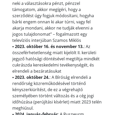
neki a választásokra pénzt, pénzzel
támogatom, akkor megígéri, hogy a
szerződést úgy fogjuk módosítani, hogyha
bárki engem onnan ki akar túrni, vagy fel
akarja mondani, akkor ne tudják elvenni a
jogos tulajdonomat” – fogalmazott egy
televíziós interjúban Szamos Miklós
▪
2023. október 16. és november 13.
: Az
összeférhetetlenség miatt kijelölt II. kerületi
jegyző hatósági döntésével megtiltja mindkét
cukrászda kereskedelmi tevékenységét, és
elrendeli a bezáratásukat
▪
2023. október 24.
: A Bíróság elrendeli a
rendőrség közreműködésével történő
kényszerkiürítést, de ez a végrehajtó
személyében történt változás és a cég jogi
időhúzása (perújítási kísérlet) miatt 2023 telén
meghiúsul.
▪
2024. január–február
: A Ruszwurm