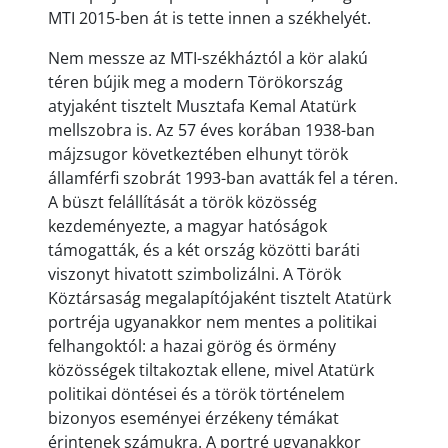
MTI 2015-ben át is tette innen a székhelyét.
Nem messze az MTI-székháztól a kör alakú
téren bújik meg a modern Törökország
atyjaként tisztelt Musztafa Kemal Atatürk
mellszobra is. Az 57 éves korában 1938-ban
májzsugor következtében elhunyt török
államférfi szobrát 1993-ban avatták fel a téren.
A büszt felállítását a török közösség
kezdeményezte, a magyar hatóságok
támogatták, és a két ország közötti baráti
viszonyt hivatott szimbolizálni. A Török
Köztársaság megalapítójaként tisztelt Atatürk
portréja ugyanakkor nem mentes a politikai
felhangoktól: a hazai görög és örmény
közösségek tiltakoztak ellene, mivel Atatürk
politikai döntései és a török történelem
bizonyos eseményei érzékeny témákat
érintenek számukra. A portré ugyanakkor