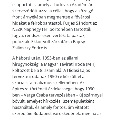
csoportot is, amely a Ludovika Akadémián
szerveződött azzal a céllal, hogy a közelgő
front árnyékában megmentse a fővárosi
hidakat a felrobbantástól. Fürjes Sándort az
NSZK Naphegy téri börtönében tartották
fogva, rendszeresen verték, talpazták,
pofozták. Ekkor volt zárkatársa Bajcsy-
Zsilinszky Endre is.
A háború után, 1953-ban az állami
hírügynökség, a Magyar Távirati Iroda (MTI)
költözött be a 8. szám alá. A Hidasi Lajos
tervezte irodaház 1950-re készült el a
szocialista realizmus szellemében. Az
építészettörténeti érdekessége, hogy 1990-
ben – Varga Csaba tervezésében – új szárnnyal
bővült, amelyet hírközlési üzemépületként
használtak, és amely fontos, ám vitatott
szereplője Budapest városképének, még ha az