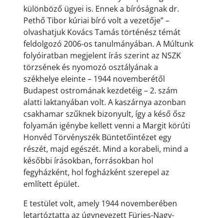
különböző ügyei is. Ennek a bíróságnak dr.
Pethő Tibor kúriai bíró volt a vezetője” –
olvashatjuk Kovács Tamás történész témát
feldolgozó 2006-os tanulmányában. A Múltunk
folyóiratban megjelent írás szerint az NSZK
törzsének és nyomozó osztályának a
székhelye eleinte – 1944 novemberétől
Budapest ostromának kezdetéig – 2. szám
alatti laktanyában volt. A kaszárnya azonban
csakhamar szűknek bizonyult, így a késő ősz
folyamán igénybe kellett venni a Margit körúti
Honvéd Törvényszék Büntetőintézet egy
részét, majd egészét. Mind a korabeli, mind a
későbbi írásokban, forrásokban hol
fegyházként, hol fogházként szerepel az
említett épület.
E testület volt, amely 1944 novemberében
letartóztatta az úgynevezett Fürjes-Nagy-