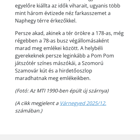
egyelőre kiállta az idők viharait, ugyanis több
mint három évtizede néz farkasszemet a
Naphegy térre érkezőkkel.
Persze akad, akinek a tér örökre a 178-as, még
régebben a 78-as busz végállomásaként
marad meg emlékei között. A helybéli
gyerekeknek persze leginkább a Pom Pom
játszótér színes mászókái, a Szomorú
Szamovár kút és a hirdetőoszlop
maradhatnak meg emlékeikben.
(Fotó: Az MTI 1990-ben épült új szárnya)
(A cikk megjelent a
Várnegyed 2025/12.
számában.)