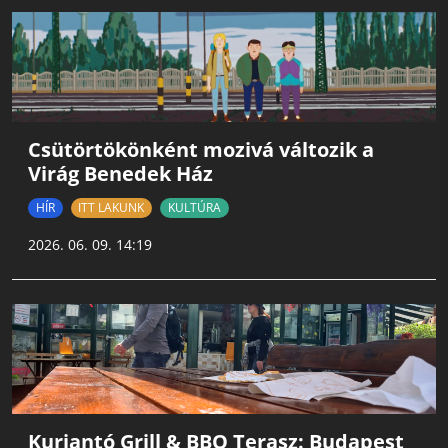
Csütörtökönként mozivá változik a
Virág Benedek Ház
HÍR
ITT LAKUNK
KULTÚRA
2026. 06. 09. 14:19
Kurjantó Grill & BBQ Terasz: Budapest