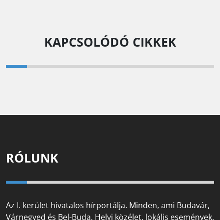
KAPCSOLÓDÓ CIKKEK
RÓLUNK
Az I. kerület hivatalos hírportálja. Minden, ami Budavár,
Várnegyed és Bel-Buda. Helyi közélet, lokális események,