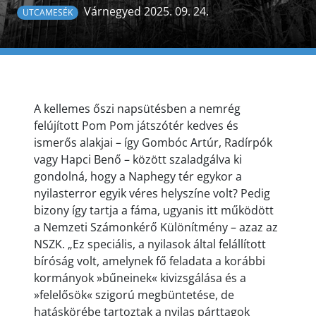
Várnegyed 2025. 09. 24.
UTCAMESÉK
A kellemes őszi napsütésben a nemrég
felújított Pom Pom játszótér kedves és
ismerős alakjai – így Gombóc Artúr, Radírpók
vagy Hapci Benő – között szaladgálva ki
gondolná, hogy a Naphegy tér egykor a
nyilasterror egyik véres helyszíne volt? Pedig
bizony így tartja a fáma, ugyanis itt működött
a Nemzeti Számonkérő Különítmény – azaz az
NSZK. „Ez speciális, a nyilasok által felállított
bíróság volt, amelynek fő feladata a korábbi
kormányok »bűneinek« kivizsgálása és a
»felelősök« szigorú megbüntetése, de
hatáskörébe tartoztak a nyilas párttagok