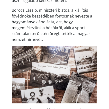
úszni legalább kétszáz métert.
Böröcz László, miniszteri biztos, a kiállítás
fővédnöke beszédében fontosnak nevezte a
hagyományok ápolását, azt, hogy
megemlékezünk a hősökről, akik a sport
számtalan területén öregbítették a magyar
nemzet hírnevét.