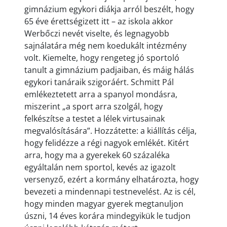
gimnázium egykori diákja arról beszélt, hogy
65 éve érettségizett itt – az iskola akkor
Werbőczi nevét viselte, és legnagyobb
sajnálatára még nem koedukált intézmény
volt. Kiemelte, hogy rengeteg jó sportoló
tanult a gimnázium padjaiban, és máig hálás
egykori tanáraik szigoráért. Schmitt Pál
emlékeztetett arra a spanyol mondásra,
miszerint „a sport arra szolgál, hogy
felkészítse a testet a lélek virtusainak
megvalósítására”. Hozzátette: a kiállítás célja,
hogy felidézze a régi nagyok emlékét. Kitért
arra, hogy ma a gyerekek 60 százaléka
egyáltalán nem sportol, kevés az igazolt
versenyző, ezért a kormány elhatározta, hogy
bevezeti a mindennapi testnevelést. Az is cél,
hogy minden magyar gyerek megtanuljon
úszni, 14 éves korára mindegyikük le tudjon