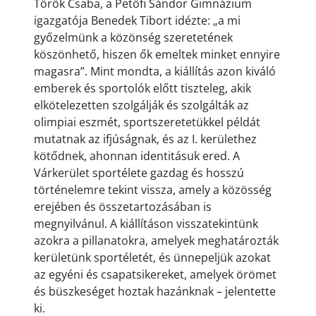
Török Csaba, a Petőfi Sándor Gimnázium
igazgatója Benedek Tibort idézte: „a mi
győzelmünk a közönség szeretetének
köszönhető, hiszen ők emeltek minket ennyire
magasra”. Mint mondta, a kiállítás azon kiváló
emberek és sportolók előtt tiszteleg, akik
elkötelezetten szolgálják és szolgálták az
olimpiai eszmét, sportszeretetükkel példát
mutatnak az ifjúságnak, és az I. kerülethez
kötődnek, ahonnan identitásuk ered. A
Várkerület sportélete gazdag és hosszú
történelemre tekint vissza, amely a közösség
erejében és összetartozásában is
megnyilvánul. A kiállításon visszatekintünk
azokra a pillanatokra, amelyek meghatározták
kerületünk sportéletét, és ünnepeljük azokat
az egyéni és csapatsikereket, amelyek örömet
és büszkeséget hoztak hazánknak – jelentette
ki.