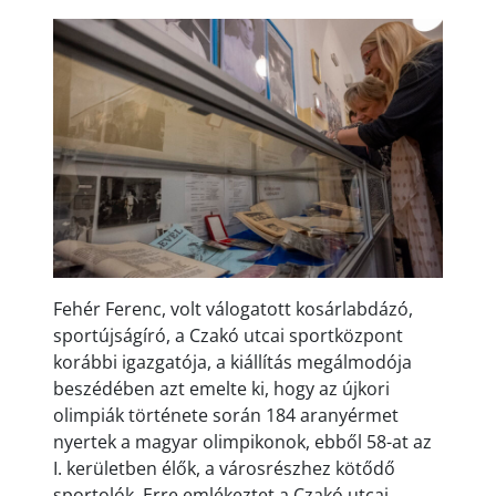
Fehér Ferenc, volt válogatott kosárlabdázó,
sportújságíró, a Czakó utcai sportközpont
korábbi igazgatója, a kiállítás megálmodója
beszédében azt emelte ki, hogy az újkori
olimpiák története során 184 aranyérmet
nyertek a magyar olimpikonok, ebből 58-at az
I. kerületben élők, a városrészhez kötődő
sportolók. Erre emlékeztet a Czakó utcai