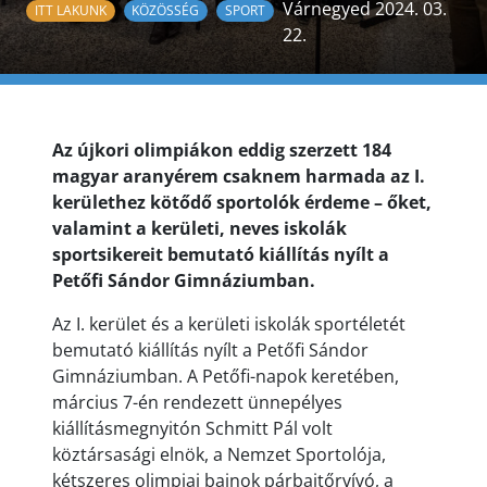
Várnegyed 2024. 03.
ITT LAKUNK
KÖZÖSSÉG
SPORT
22.
Az újkori olimpiákon eddig szerzett 184
magyar aranyérem csaknem harmada az I.
kerülethez kötődő sportolók érdeme – őket,
valamint a kerületi, neves iskolák
sportsikereit bemutató kiállítás nyílt a
Petőfi Sándor Gimnáziumban.
Az I. kerület és a kerületi iskolák sportéletét
bemutató kiállítás nyílt a Petőfi Sándor
Gimnáziumban. A Petőfi-napok keretében,
március 7-én rendezett ünnepélyes
kiállításmegnyitón Schmitt Pál volt
köztársasági elnök, a Nemzet Sportolója,
kétszeres olimpiai bajnok párbajtőrvívó, a