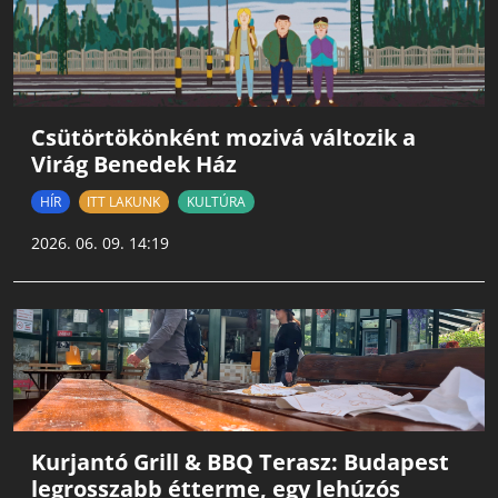
Csütörtökönként mozivá változik a
Virág Benedek Ház
HÍR
ITT LAKUNK
KULTÚRA
2026. 06. 09. 14:19
Kurjantó Grill & BBQ Terasz: Budapest
legrosszabb étterme, egy lehúzós