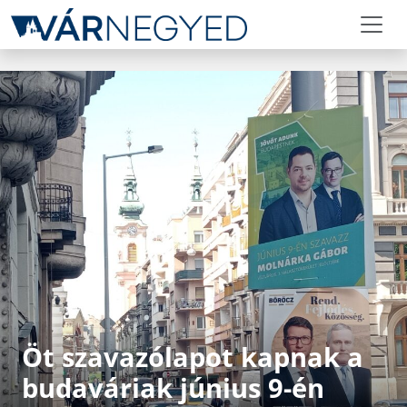
Öt szavazólapot kapnak a
budaváriak június 9-én