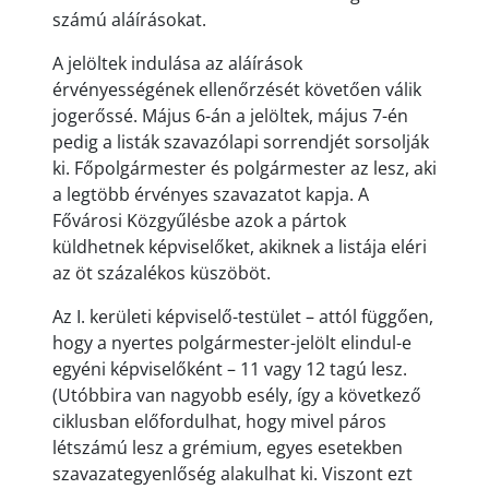
számú aláírásokat.
A jelöltek indulása az aláírások
érvényességének ellenőrzését követően válik
jogerőssé. Május 6-án a jelöltek, május 7-én
pedig a listák szavazólapi sorrendjét sorsolják
ki. Főpolgármester és polgármester az lesz, aki
a legtöbb érvényes szavazatot kapja. A
Fővárosi Közgyűlésbe azok a pártok
küldhetnek képviselőket, akiknek a listája eléri
az öt százalékos küszöböt.
Az I. kerületi képviselő-testület – attól függően,
hogy a nyertes polgármester-jelölt elindul-e
egyéni képviselőként – 11 vagy 12 tagú lesz.
(Utóbbira van nagyobb esély, így a következő
ciklusban előfordulhat, hogy mivel páros
létszámú lesz a grémium, egyes esetekben
szavazategyenlőség alakulhat ki. Viszont ezt