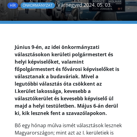
Várnegyed 2024. 05. 03.
HÍR
ÖNKORMÁNYZAT
Június 9-én, az idei önkormányzati
választásokon kerületi polgármestert és
helyi képviselőket, valamint
főpolgármestert és fővárosi képviselőket is
választanak a budaváriak. Mivel a
legutóbbi választás óta csökkent az
I.kerület lakossága, kevesebb a
választókerület és kevesebb képviselő ül
majd a helyi testületben. Május 6-án derül
ki, kik lesznek fent a szavazólapokon.
Bő egy hónap múlva ismét választások lesznek
Magyarországon; mint azt az I. kerületiek is