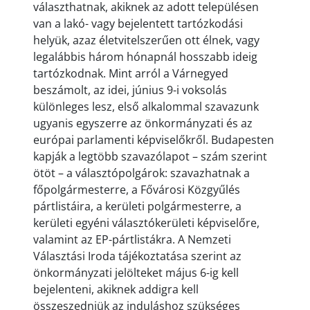
választhatnak, akiknek az adott településen
van a lakó- vagy bejelentett tartózkodási
helyük, azaz életvitelszerűen ott élnek, vagy
legalábbis három hónapnál hosszabb ideig
tartózkodnak. Mint arról a Várnegyed
beszámolt, az idei, június 9-i voksolás
különleges lesz, első alkalommal szavazunk
ugyanis egyszerre az önkormányzati és az
európai parlamenti képviselőkről. Budapesten
kapják a legtöbb szavazólapot – szám szerint
ötöt – a választópolgárok: szavazhatnak a
főpolgármesterre, a Fővárosi Közgyűlés
pártlistáira, a kerületi polgármesterre, a
kerületi egyéni választókerületi képviselőre,
valamint az EP-pártlistákra. A Nemzeti
Választási Iroda tájékoztatása szerint az
önkormányzati jelölteket május 6-ig kell
bejelenteni, akiknek addigra kell
összeszedniük az induláshoz szükséges