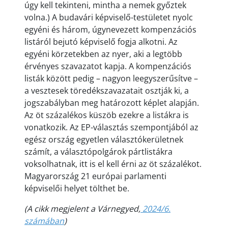
úgy kell tekinteni, mintha a nemek győztek
volna.) A budavári képviselő-testületet nyolc
egyéni és három, úgynevezett kompenzációs
listáról bejutó képviselő fogja alkotni. Az
egyéni körzetekben az nyer, aki a legtöbb
érvényes szavazatot kapja. A kompenzációs
listák között pedig – nagyon leegyszerűsítve –
a vesztesek töredékszavazatait osztják ki, a
jogszabályban meg határozott képlet alapján.
Az öt százalékos küszöb ezekre a listákra is
vonatkozik. Az EP-választás szempontjából az
egész ország egyetlen választókerületnek
számít, a választópolgárok pártlistákra
voksolhatnak, itt is el kell érni az öt százalékot.
Magyarország 21 európai parlamenti
képviselői helyet tölthet be.
(A cikk megjelent a Várnegyed,
2024/6.
számában
)