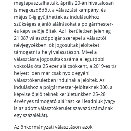
megtapasztalhatták, április 20-án hivatalosan
is megkezdődött a választási kampány, és
május 6-ig gyűjthették az indulásukhoz
szükséges ajánló aláírásokat a polgármester-
és képviselőjelöltek. Az I. kerületben jelenleg
21 087 választópolgár szerepel a választói
névjegyzékben, ők jogosultak jelölteket
támogatni a helyi választáson. Mivel a
választásra jogosultak száma a legutóbbi
voksolás óta 25 ezer alá csökkent, a 2019-es tíz
helyett idén már csak nyolc egyéni
választókerületben indulnak a jelöltek. Az
induláshoz a polgármester-jelölteknek 300, a
képviselőjelölteknek kerületünkben 25–28
érvényes támogató aláírást kell leadniuk (vagy
is az adott választókerület szavazószámának
egy százalékát).
Az önkormányzati választáson azok