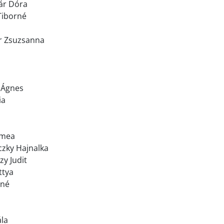
ár Dóra
Tiborné
r Zsuzsanna
 Ágnes
ia
ímea
zky Hajnalka
y Judit
ttya
dné
ála