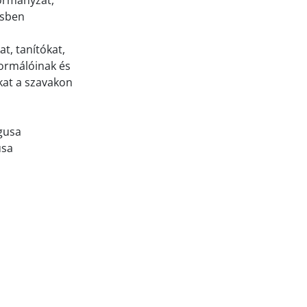
kormányzat,
ésben
t, tanítókat,
ormálóinak és
kat a szavakon
gusa
usa