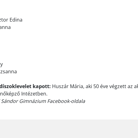
ztor Edina
sanna
gy
uzsanna
íszoklevelet kapott:
Huszár Mária, aki 50 éve végzett az a
nőképző Intézetben.
fi Sándor Gimnázium Facebook-oldala