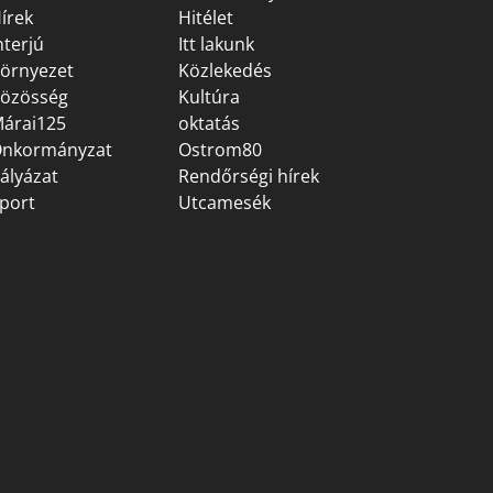
írek
Hitélet
nterjú
Itt lakunk
örnyezet
Közlekedés
özösség
Kultúra
árai125
oktatás
nkormányzat
Ostrom80
ályázat
Rendőrségi hírek
port
Utcamesék