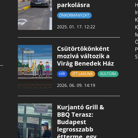
parkolásra
H
I
ÖNKORMÁNYZAT
K
K
2025. 01. 17. 12:22
M
Ö
Csütörtökönként
P
mozivá változik a
S
Virág Benedek Ház
HÍR
ITT LAKUNK
KULTÚRA
2026. 06. 09. 14:19
Kurjantó Grill &
BBQ Terasz:
Budapest
legrosszabb
étterme, egy