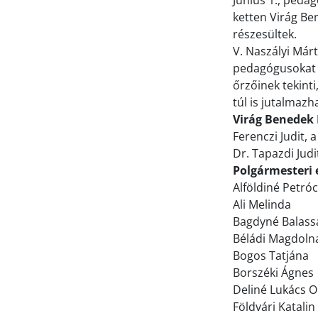
Június 1., peda
ketten Virág Be
részesültek.
V. Naszályi Márt
pedagógusokat a
őrzőinek tekint
túl is jutalmazha
Virág Benedek 
Ferenczi Judit,
Dr. Tapazdi Jud
Polgármesteri 
Alföldiné Petró
Ali Melinda
Bagdyné Balassa
Béládi Magdoln
Bogos Tatjána
Borszéki Ágnes
Deliné Lukács O
Földvári Katalin