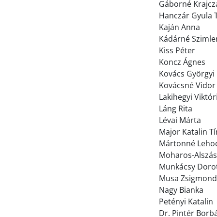
Gáborné Krajcz
Hanczár Gyula 
Kaján Anna
Kádárné Szimle
Kiss Péter
Koncz Ágnes
Kovács Györgyi
Kovácsné Vidor
Lakihegyi Viktór
Láng Rita
Lévai Márta
Major Katalin T
Mártonné Lehoc
Moharos-Alszász
Munkácsy Doro
Musa Zsigmon
Nagy Bianka
Petényi Katalin
Dr. Pintér Borb