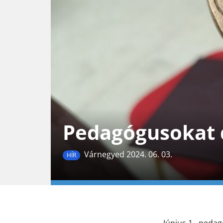
Pedagógusokat 
Várnegyed 2024. 06. 03.
HÍR