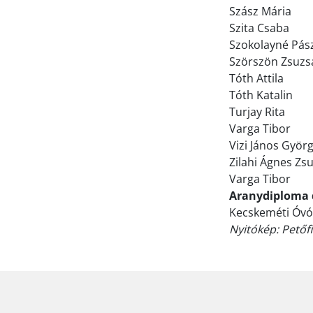
Szász Mária
Szita Csaba
Szokolayné Pás
Szörszön Zsuz
Tóth Attila
Tóth Katalin
Turjay Rita
Varga Tibor
Vizi János Györ
Zilahi Ágnes Zs
Varga Tibor
Aranydiploma d
Kecskeméti Óvó
Nyitókép: Pető