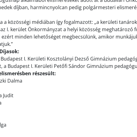
gógusnap alkalmából elismeréseket adott át a Budavári Ön
nedek díjban, harmincnyolcan pedig polgármesteri elismer
a a közösségi médiában így fogalmazott: „a kerületi tanároka
z I. kerület Önkormányzat a helyi közösség meghatározó f
i, ezért minden lehetőséget megbecsülünk, amikor munkáju
tjuk.”
Díjasok:
 a Budapest I. Kerületi Kosztolányi Dezső Gimnázium pedagó
it, a Budapest I. Kerületi Petőfi Sándor Gimnázium pedagóg
elismerésben részesült:
czki Dalma
 Judit
a
lga