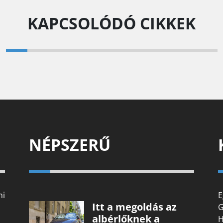
KAPCSOLÓDÓ CIKKEK
NÉPSZERŰ
mi
E
Itt a megoldás az
G
albérlőknek a
H