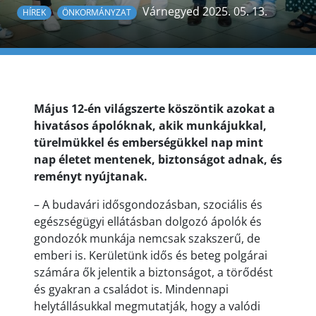
Várnegyed 2025. 05. 13.
HÍREK
ÖNKORMÁNYZAT
Május 12-én világszerte köszöntik azokat a
hivatásos ápolóknak, akik munkájukkal,
türelmükkel és emberségükkel nap mint
nap életet mentenek, biztonságot adnak, és
reményt nyújtanak.
– A budavári idősgondozásban, szociális és
egészségügyi ellátásban dolgozó ápolók és
gondozók munkája nemcsak szakszerű, de
emberi is. Kerületünk idős és beteg polgárai
számára ők jelentik a biztonságot, a törődést
és gyakran a családot is. Mindennapi
helytállásukkal megmutatják, hogy a valódi