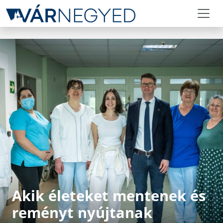
Akik életeket mentenek és
reményt nyújtanak