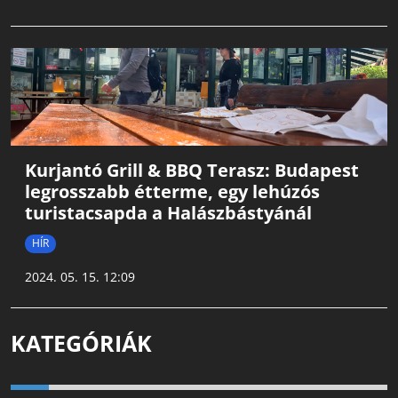
Kurjantó Grill & BBQ Terasz: Budapest
legrosszabb étterme, egy lehúzós
turistacsapda a Halászbástyánál
HÍR
2024. 05. 15. 12:09
KATEGÓRIÁK