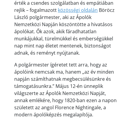
érték a csendes szolgálatban és empátiában
rejlik – fogalmazott
közösségi oldalán
Böröcz
László polgármester, aki az Ápolók
Nemzetközi Napján köszöntötte a hivatásos
ápolókat. Ők azok, akik fáradhatatlan
munkájukkal, türelmükkel és emberségükkel
nap mint nap életet mentenek, biztonságot
adnak, és reményt nyújtanak.
A polgármester ígéretet tett arra, hogy az
ápolóink nemcsak ma, hanem „az év minden
napján számíthatnak megbecsülésünkre és
támogatásunkra.” Május 12-én ünneplik
világszerte az Ápolók Nemzetközi Napját,
annak emlékére, hogy 1820-ban ezen a napon
született az angol Florence Nightingale, a
modern ápolóképzés megalapítója.