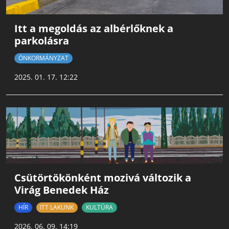
Itt a megoldás az albérlőknek a
parkolásra
ÖNKORMÁNYZAT
2025. 01. 17. 12:22
Csütörtökönként mozivá változik a
Virág Benedek Ház
HÍR
ITT LAKUNK
KULTÚRA
2026. 06. 09. 14:19