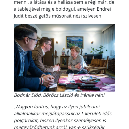
menni, a látása és a hallása sem a régi már, de
a tabletjével még elboldogul, amelyen Endrei
Judit beszélgetős műsorait nézi szívesen.
Bodnár Előd, Böröcz László és Irénke néni
„Nagyon fontos, hogy az ilyen jubileumi
alkalmakkor meglátogassuk az I. kerületi idős
polgárokat, hiszen ilyenkor személyesen is
meggyőződhetünk arról, van-e szükségük