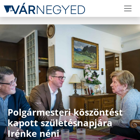
Polgármesteri köszöntést
kapott születésnapjára
Irénke néni