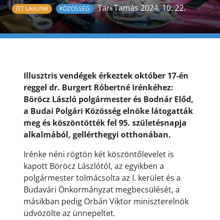
Tari Tamás 2024. 10. 22.
ITT LAKUNK
KÖZÖSSÉG
Illusztris vendégek érkeztek október 17-én
reggel dr. Burgert Róbertné Irénkéhez:
Böröcz László polgármester és Bodnár Előd,
a Budai Polgári Közösség elnöke látogatták
meg és köszöntötték fel 95. születésnapja
alkalmából, gellérthegyi otthonában.
Irénke néni rögtön két köszöntőlevelet is
kapott Böröcz Lászlótól, az egyikben a
polgármester tolmácsolta az I. kerület és a
Budavári Önkormányzat megbecsülését, a
másikban pedig Orbán Viktor miniszterelnök
üdvözölte az ünnepeltet.