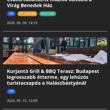
Virág Benedek Ház
HÍR
ITT LAKUNK
KULTÚRA
2026. 06. 09. 14:19
Kurjantó Grill & BBQ Terasz: Budapest
legrosszabb étterme, egy lehúzós
turistacsapda a Halászbástyánál
HÍR
2024. 05. 15. 12:09