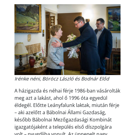
Irénke néni, Böröcz László és Bodnár Előd
A házigazda és néhai férje 1986-ban vásárolták
meg azt a lakást, ahol ő 1996 óta egyedül
éldegél. Előtte Leányfalunk laktak, miután férje
– aki azelőtt a Bábolnai Állami Gazdaság,
később Bábolnai Mezőgazdasági Kombinát
igazgatójaként a település első díszpolgára
volt – nyugdíjba vonult. Az ünnepelt nagy