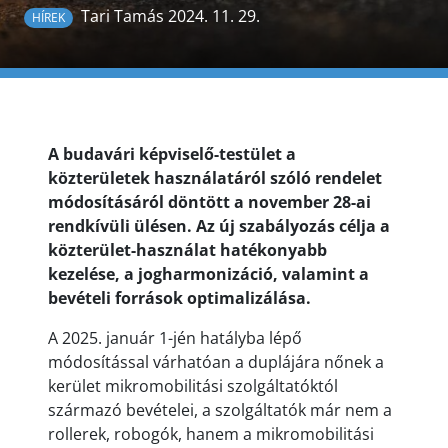
Tari Tamás 2024. 11. 29.
HÍREK
A budavári képviselő-testület a
közterületek használatáról szóló rendelet
módosításáról döntött a november 28-ai
rendkívüli ülésen. Az új szabályozás célja a
közterület-használat hatékonyabb
kezelése, a jogharmonizáció, valamint a
bevételi források optimalizálása.
A 2025. január 1-jén hatályba lépő
módosítással várhatóan a duplájára nőnek a
kerület mikromobilitási szolgáltatóktól
származó bevételei, a szolgáltatók már nem a
rollerek, robogók, hanem a mikromobilitási