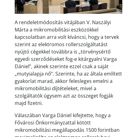
A rendeletmódosítás vitájában V. Naszályi
Márta a mikromobilitási eszközökkel
kapcsolatban arra volt kíváncsi, hogy a tervek
szerint az elektromos rollerszolgáltatást
nyújtó cégekkel továbbra is „törvénysértő
egyedi szerződéseket fog-e kitárgyalni Varga
Dániel”, akinek szerinte ezzel csak a saját
„mutyialapja nő”. Szerinte, ha az általa említett
gyakorlat marad, akkor felesleges emelni a
mikromobilitási díjtételeket, mivel a
szolgáltatók úgysem azt az összeget fogják
majd fizetni.
Válaszában Varga Dániel kifejtette, hogy a
Fővárosi Önkormányzattal kötött
mikromobilitási megállapodás 1500 forintban