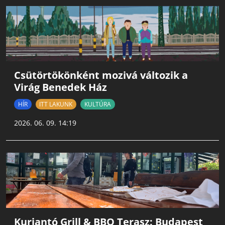
Csütörtökönként mozivá változik a
Virág Benedek Ház
HÍR
ITT LAKUNK
KULTÚRA
2026. 06. 09. 14:19
Kurjantó Grill & BBQ Terasz: Budapest