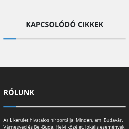
KAPCSOLÓDÓ CIKKEK
RÓLUNK
Az I. kerület hivatalos hírportálja. Minden, ami Budavár,
Várnegyed és Bel-Buda. Helyi közélet, lokális események,