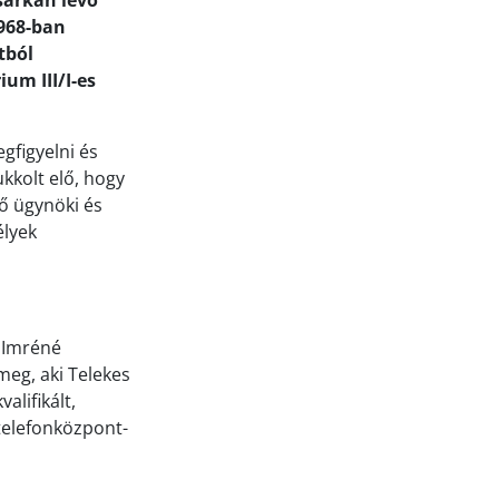
 sarkán lévő
1968-ban
tból
um III/I-es
gfigyelni és
kkolt elő, hogy
ő ügynöki és
élyek
z Imréné
meg, aki Telekes
alifikált,
telefonközpont-