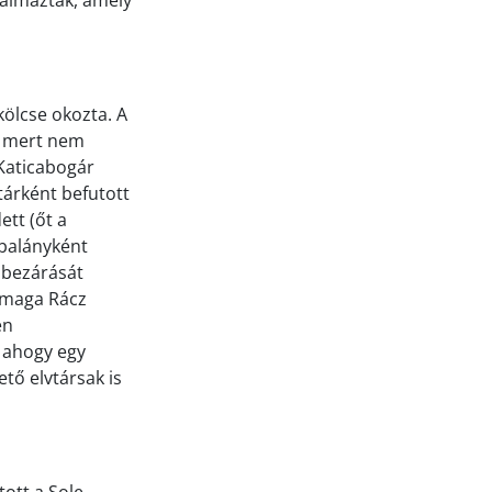
kalmazták, amely
kölcse okozta. A
, mert nem
 Katicabogár
tárként befutott
ett (őt a
balányként
o bezárását
: maga Rácz
en
– ahogy egy
ető elvtársak is