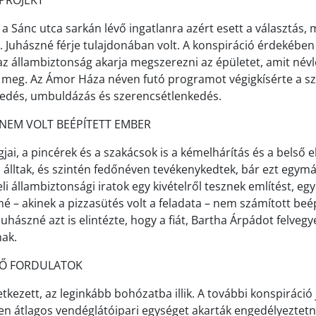
PROJEKT
 a Sánc utca sarkán lévő ingatlanra azért esett a választás, 
. Juhászné férje tulajdonában volt. A konspiráció érdekében
az állambiztonság akarja megszerezni az épületet, amit névl
lt meg. Az Ámor Háza néven futó programot végigkísérte a sz
kedés, umbuldázás és szerencsétlenkedés.
NEM VOLT BEÉPÍTETT EMBER
jai, a pincérek és a szakácsok is a kémelhárítás és a belső e
álltak, és szintén fedőnéven tevékenykedtek, bár ezt egym
li állambiztonsági iratok egy kivételről tesznek említést, eg
é – akinek a pizzasütés volt a feladata – nem számított beép
uhászné azt is elintézte, hogy a fiát, Bartha Árpádot felvegy
ak.
LŐ FORDULATOK
tkezett, az leginkább bohózatba illik. A további konspiráció
sen átlagos vendéglátóipari egységet akarták engedélyeztetni