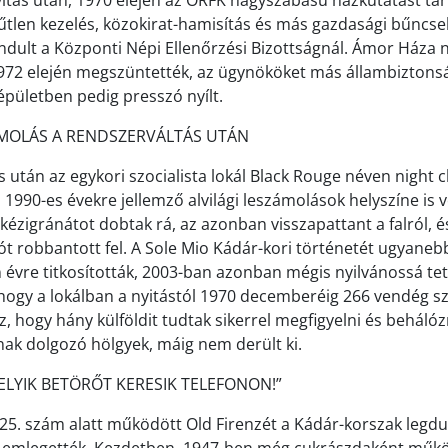
itás után, 1970 elején az ORFK nagyszabású házkutatást tart
tlen kezelés, közokirat-hamisítás és más gazdasági bűncs
 indult a Központi Népi Ellenőrzési Bizottságnál. Ámor Háza
972 elején megszüntették, az ügynököket más állambiztons
 épületben pedig presszó nyílt.
ÁMOLÁS A RENDSZERVÁLTÁS UTÁN
s után az egykori szocialista lokál Black Rouge néven night 
1990-es évekre jellemző alvilági leszámolások helyszíne is v
zigránátot dobtak rá, az azonban visszapattant a falról, és
ót robbantott fel. A Sole Mio Kádár-kori történetét ugyane
 évre titkosították, 2003-ban azonban mégis nyilvánossá tet
, hogy a lokálban a nyitástól 1970 decemberéig 266 vendég sz
z, hogy hány külföldit tudtak sikerrel megfigyelni és behálóz
ak dolgozó hölgyek, máig nem derült ki.
ELYIK BETÖRŐT KERESIK TELEFONON!”
 25. szám alatt működött Old Firenzét a Kádár-korszak legd