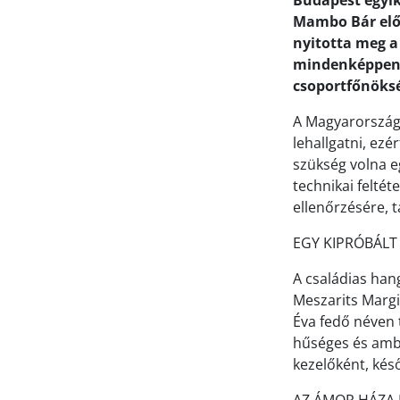
Budapest egyik 
Mambo Bár előd
nyitotta meg a
mindenképpen k
csoportfőnöksé
A Magyarországr
lehallgatni, ezé
szükség volna e
technikai felté
ellenőrzésére,
EGY KIPRÓBÁLT
A családias hang
Meszarits Margi
Éva fedő néven t
hűséges és ambi
kezelőként, kés