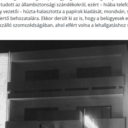
tudott az állambiztonsági szándékokról, ezért – hiába telef
y vezetői – húzta-halasztotta a papírok kiadását, mondván
fertő behozatalára. Ekkor derült ki az is, hogy a belügyesek el
a szálló szomszédságában, ahol elfért volna a lehallgatáshoz