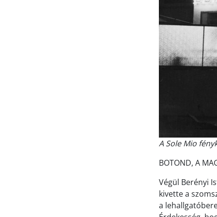
A Sole Mio fény
BOTOND, A MAG
Végül Berényi I
kivette a szomsz
a lehallgatóbere