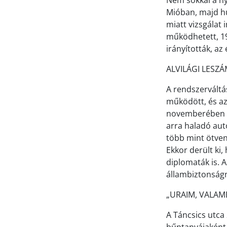
Nem sokkal a ny
Mióban, majd hű
miatt vizsgálat
működhetett, 1
irányították, az
ALVILÁGI LESZ
A rendszerváltá
működött, és az 
novemberében ké
arra haladó aut
több mint ötven
Ekkor derült ki
diplomaták is. A
állambiztonságn
„URAIM, VALAM
A Táncsics utca