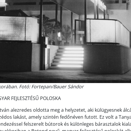
korában. Fotó: Fortepan/Bauer Sándor
YAR FEJLESZTÉSŰ POLOSKA
stván alezredes oldotta meg a helyzetet, aki külügyesnek álc
édos lakást, amely szintén fedőnéven futott. Ez volt a Tanya
ndezéssel felszerelt bútorok és különleges bárasztalok kiala