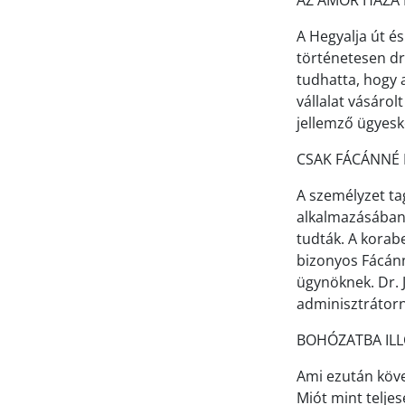
AZ ÁMOR HÁZA 
A Hegyalja út és
történetesen dr
tudhatta, hogy 
vállalat vásáro
jellemző ügyes
CSAK FÁCÁNNÉ 
A személyzet tag
alkalmazásában 
tudták. A korabe
bizonyos Fácánn
ügynöknek. Dr. J
adminisztrátorn
BOHÓZATBA IL
Ami ezután köve
Miót mint telje