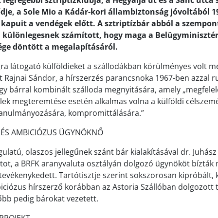
legrégebbi sztriptízklubja, a Hegyalja út és a Sánc utca
je, a Sole Mio a Kádár-kori állambiztonság jóvoltából 
 kapuit a vendégek előtt. A sztriptízbár abból a szempon
ülönlegesnek számított, hogy maga a Belügyminisztéri
ge döntött a megalapításáról.
a látogató külföldieket a szállodákban körülményes volt me
rt Rajnai Sándor, a hírszerzés parancsnoka 1967-ben azzal ru
gy bárral kombinált szálloda megnyitására, amely „megfelel
telek megteremtése esetén alkalmas volna a külföldi célszem
 tanulmányozására, kompromittálására.”
 ÉS AMBICIÓZUS ÜGYNÖKNŐ
ulatú, olaszos jellegűnek szánt bár kialakításával dr. Juhás
tot, a BRFK aranyvaluta osztályán dolgozó ügynököt bízták 
evékenykedett. Tartótisztje szerint sokszorosan kipróbált, kv
ciózus hírszerző korábban az Astoria Szállóban dolgozott 
őbb pedig bárokat vezetett.