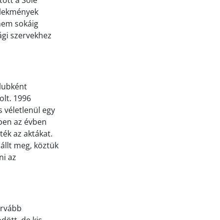
ott a Sole
elekmények
 nem sokáig
ági szervekhez
clubként
olt. 1996
 véletlenül egy
bben az évben
ték az aktákat.
állt meg, köztük
ni az
urvább