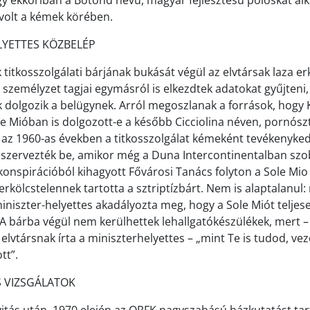
y ekkoriban a Botond nevű, magyar fejlesztésű poloskát al
volt a kémek körében.
LYETTES KÖZBELÉP
titkosszolgálati bárjának bukását végül az elvtársak laza er
személyzet tagjai egymásról is elkezdtek adatokat gyűjteni
k dolgozik a belügynek. Arról megoszlanak a források, hogy
e Mióban is dolgozott-e a később Cicciolina néven, pornósz
ki az 1960-as években a titkosszolgálat kémeként tevékenyked
szervezték be, amikor még a Duna Intercontinentalban szo
 konspirációból kihagyott Fővárosi Tanács folyton a Sole Mi
erkölcstelennek tartotta a sztriptízbárt. Nem is alaptalanul
niszter-helyettes akadályozta meg, hogy a Sole Miót teljes
A bárba végül nem kerülhettek lehallgatókészülékek, mert 
elvtársnak írta a miniszterhelyettes – „mint Te is tudod, vez
tt”.
 VIZSGÁLATOK