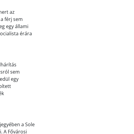
mert az
 a férj sem
eg egy állami
ocialista érára
lhárítás
ásról sem
yedül egy
ített
ék
 jegyében a Sole
. A Fővárosi