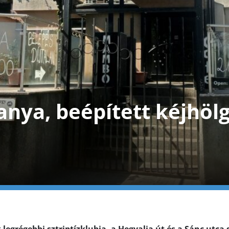
anya, beépített kéjhöl