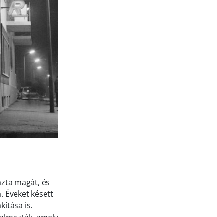
ázta magát, és
. Éveket késett
kítása is.