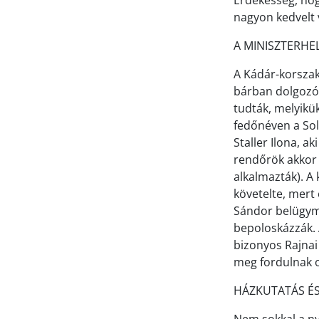
Érdekesség, hog
nagyon kedvelt 
A MINISZTERHE
A Kádár-korszak 
bárban dolgozó 
tudták, melyikü
fedőnéven a Sol
Staller Ilona, a
rendőrök akkor 
alkalmazták). A
követelte, mert 
Sándor belügymi
bepoloskázzák. 
bizonyos Rajnai 
meg fordulnak o
HÁZKUTATÁS ÉS