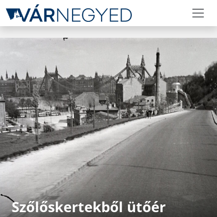
Szőlőskertekből ütőér