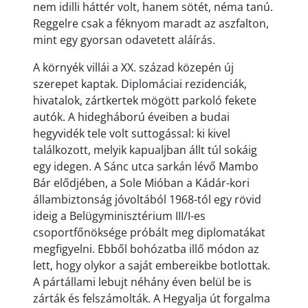
nem idilli háttér volt, hanem sötét, néma tanú.
Reggelre csak a féknyom maradt az aszfalton,
mint egy gyorsan odavetett aláírás.
A környék villái a XX. század közepén új
szerepet kaptak. Diplomáciai rezidenciák,
hivatalok, zártkertek mögött parkoló fekete
autók. A hidegháború éveiben a budai
hegyvidék tele volt suttogással: ki kivel
találkozott, melyik kapualjban állt túl sokáig
egy idegen. A Sánc utca sarkán lévő Mambo
Bár elődjében, a Sole Mióban a Kádár-kori
állambiztonság jóvoltából 1968-tól egy rövid
ideig a Belügyminisztérium III/I-es
csoportfőnöksége próbált meg diplomatákat
megfigyelni. Ebből bohózatba illő módon az
lett, hogy olykor a saját embereikbe botlottak.
A pártállami lebujt néhány éven belül be is
zárták és felszámolták. A Hegyalja út forgalma