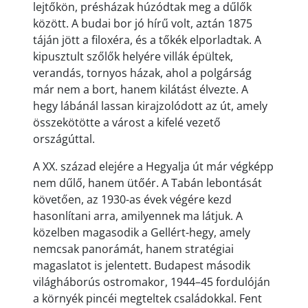
lejtőkön, présházak húzódtak meg a dűlők
között. A budai bor jó hírű volt, aztán 1875
táján jött a filoxéra, és a tőkék elporladtak. A
kipusztult szőlők helyére villák épültek,
verandás, tornyos házak, ahol a polgárság
már nem a bort, hanem kilátást élvezte. A
hegy lábánál lassan kirajzolódott az út, amely
összekötötte a várost a kifelé vezető
országúttal.
A XX. század elejére a Hegyalja út már végképp
nem dűlő, hanem ütőér. A Tabán lebontását
követően, az 1930-as évek végére kezd
hasonlítani arra, amilyennek ma látjuk. A
közelben magasodik a Gellért-hegy, amely
nemcsak panorámát, hanem stratégiai
magaslatot is jelentett. Budapest második
világháborús ostromakor, 1944–45 fordulóján
a környék pincéi megteltek családokkal. Fent