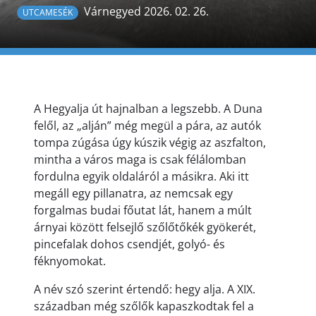
Várnegyed 2026. 02. 26.
UTCAMESÉK
A Hegyalja út hajnalban a legszebb. A Duna
felől, az „alján” még megül a pára, az autók
tompa zúgása úgy kúszik végig az aszfalton,
mintha a város maga is csak félálomban
fordulna egyik oldaláról a másikra. Aki itt
megáll egy pillanatra, az nemcsak egy
forgalmas budai főutat lát, hanem a múlt
árnyai között felsejlő szőlőtőkék gyökerét,
pincefalak dohos csendjét, golyó- és
féknyomokat.
A név szó szerint értendő: hegy alja. A XIX.
században még szőlők kapaszkodtak fel a