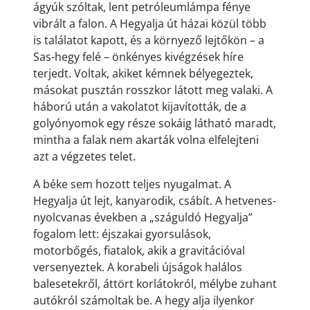
ágyúk szóltak, lent petróleumlámpa fénye
vibrált a falon. A Hegyalja út házai közül több
is találatot kapott, és a környező lejtőkön – a
Sas-hegy felé – önkényes kivégzések híre
terjedt. Voltak, akiket kémnek bélyegeztek,
másokat pusztán rosszkor látott meg valaki. A
háború után a vakolatot kijavították, de a
golyónyomok egy része sokáig látható maradt,
mintha a falak nem akarták volna elfelejteni
azt a végzetes telet.
A béke sem hozott teljes nyugalmat. A
Hegyalja út lejt, kanyarodik, csábít. A hetvenes-
nyolcvanas években a „száguldó Hegyalja”
fogalom lett: éjszakai gyorsulások,
motorbőgés, fiatalok, akik a gravitációval
versenyeztek. A korabeli újságok halálos
balesetekről, áttört korlátokról, mélybe zuhant
autókról számoltak be. A hegy alja ilyenkor