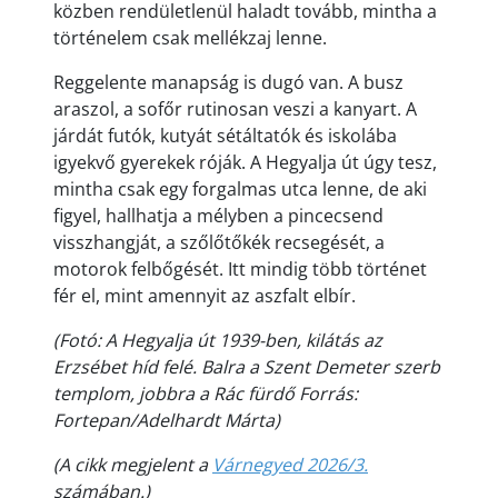
közben rendületlenül haladt tovább, mintha a
történelem csak mellékzaj lenne.
Reggelente manapság is dugó van. A busz
araszol, a sofőr rutinosan veszi a kanyart. A
járdát futók, kutyát sétáltatók és iskolába
igyekvő gyerekek róják. A Hegyalja út úgy tesz,
mintha csak egy forgalmas utca lenne, de aki
figyel, hallhatja a mélyben a pincecsend
visszhangját, a szőlőtőkék recsegését, a
motorok felbőgését. Itt mindig több történet
fér el, mint amennyit az aszfalt elbír.
(Fotó: A Hegyalja út 1939-ben, kilátás az
Erzsébet híd felé. Balra a Szent Demeter szerb
templom, jobbra a Rác fürdő Forrás:
Fortepan/Adelhardt Márta)
(A cikk megjelent a
Várnegyed 2026/3.
számában.)