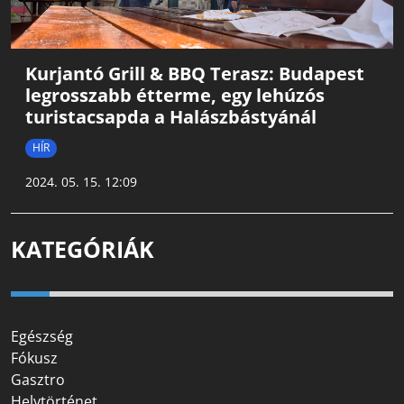
Kurjantó Grill & BBQ Terasz: Budapest
legrosszabb étterme, egy lehúzós
turistacsapda a Halászbástyánál
HÍR
2024. 05. 15. 12:09
KATEGÓRIÁK
Egészség
Fókusz
Gasztro
Helytörténet