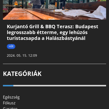
Kurjantó Grill & BBQ Terasz: Budapest
legrosszabb étterme, egy lehúzós
turistacsapda a Halászbástyánál
HÍR
2024. 05. 15. 12:09
KATEGÓRIÁK
Egészség
Fókusz
Gasztro