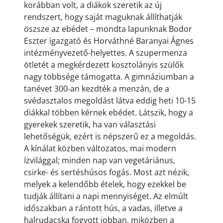
korábban volt, a diákok szeretik az új
rendszert, hogy saját maguknak állíthatják
öszsze az ebédet – mondta lapunknak Bodor
Eszter igazgató és Horváthné Baranyai Ágnes
intézményvezető-helyettes. A szupermenza
ötletét a megkérdezett kosztolányis szülők
nagy többsége támogatta. A gimnáziumban a
tanévet 300-an kezdték a menzán, de a
svédasztalos megoldást látva eddig heti 10-15
diákkal többen kérnek ebédet. Látszik, hogy a
gyerekek szeretik, ha van választási
lehetőségük, ezért is népszerű ez a megoldás.
A kínálat közben változatos, mai modern
ízvilággal; minden nap van vegetáriánus,
csirke- és sertéshúsos fogás. Most azt nézik,
melyek a kelendőbb ételek, hogy ezekkel be
tudják állítani a napi mennyiséget. Az elmúlt
időszakban a rántott hús, a vadas, illetve a
halrudacska fogyott jobban, miközben a