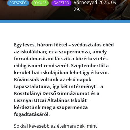
Várnegyed 2025. 09.
EGÉSZSÉG
FÓKUSZ
GASZTRO
29.
Egy leves, három főétel – svédasztalos ebéd
az iskolákban; ez a szupermenza, amely
forradalmasítani látszik a közétkeztetés
eddig ismert rendszerét. Szeptembertől a
kerület hat iskolájában lehet így étkezni.
Kíváncsiak voltunk az első napok
tapasztalataira, így két intézményt – a
Kosztolányi Dezső Gimnáziumot és a
Lisznyai Utcai Általános Iskolát –
kérdeztünk meg a szupermenza
fogadtatásáról.
Sokkal kevesebb az ételmaradék, mint