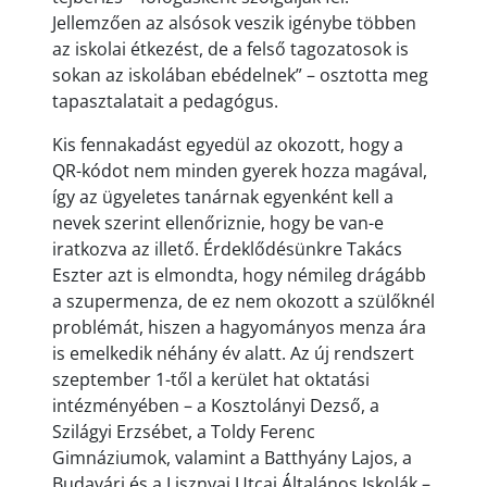
Jellemzően az alsósok veszik igénybe többen
az iskolai étkezést, de a felső tagozatosok is
sokan az iskolában ebédelnek” – osztotta meg
tapasztalatait a pedagógus.
Kis fennakadást egyedül az okozott, hogy a
QR-kódot nem minden gyerek hozza magával,
így az ügyeletes tanárnak egyenként kell a
nevek szerint ellenőriznie, hogy be van-e
iratkozva az illető. Érdeklődésünkre Takács
Eszter azt is elmondta, hogy némileg drágább
a szupermenza, de ez nem okozott a szülőknél
problémát, hiszen a hagyományos menza ára
is emelkedik néhány év alatt. Az új rendszert
szeptember 1-től a kerület hat oktatási
intézményében – a Kosztolányi Dezső, a
Szilágyi Erzsébet, a Toldy Ferenc
Gimnáziumok, valamint a Batthyány Lajos, a
Budavári és a Lisznyai Utcai Általános Iskolák –