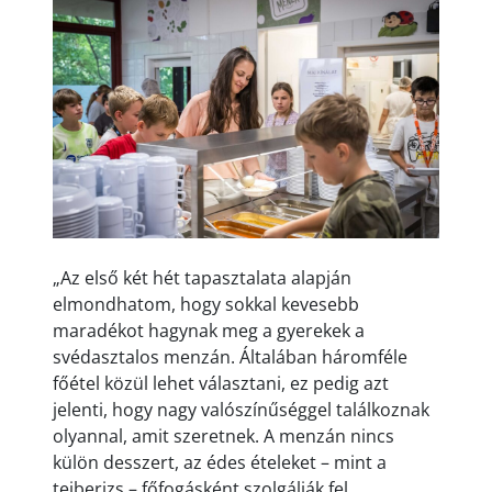
„Az első két hét tapasztalata alapján
elmondhatom, hogy sokkal kevesebb
maradékot hagynak meg a gyerekek a
svédasztalos menzán. Általában háromféle
főétel közül lehet választani, ez pedig azt
jelenti, hogy nagy valószínűséggel találkoznak
olyannal, amit szeretnek. A menzán nincs
külön desszert, az édes ételeket – mint a
tejberizs – főfogásként szolgálják fel.