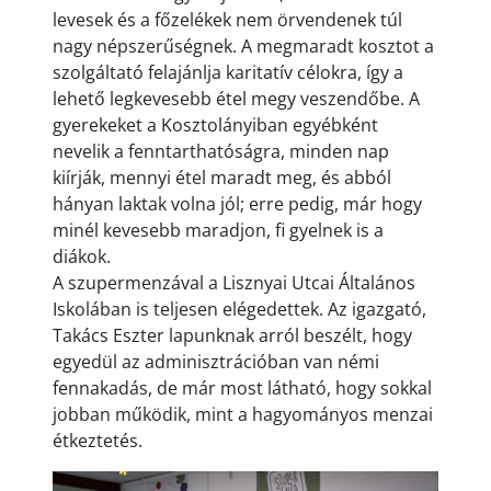
levesek és a főzelékek nem örvendenek túl
nagy népszerűségnek. A megmaradt kosztot a
szolgáltató felajánlja karitatív célokra, így a
lehető legkevesebb étel megy veszendőbe. A
gyerekeket a Kosztolányiban egyébként
nevelik a fenntarthatóságra, minden nap
kiírják, mennyi étel maradt meg, és abból
hányan laktak volna jól; erre pedig, már hogy
minél kevesebb maradjon, fi gyelnek is a
diákok.
A szupermenzával a Lisznyai Utcai Általános
Iskolában is teljesen elégedettek. Az igazgató,
Takács Eszter lapunknak arról beszélt, hogy
egyedül az adminisztrációban van némi
fennakadás, de már most látható, hogy sokkal
jobban működik, mint a hagyományos menzai
étkeztetés.