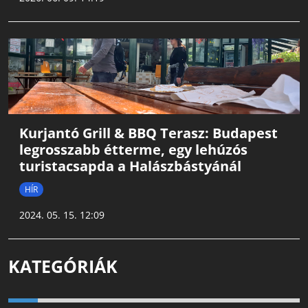
Kurjantó Grill & BBQ Terasz: Budapest
legrosszabb étterme, egy lehúzós
turistacsapda a Halászbástyánál
HÍR
2024. 05. 15. 12:09
KATEGÓRIÁK