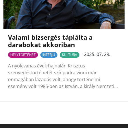
Valami bizsergés táplálta a
darabokat akkoriban
2025. 07. 29.
HELYTÖRTÉNET
INTERJÚ
KULTÚRA
A nyolcvanas évek hajnalán Krisztus
szenvedéstörténetét színpadra vinni már
önmagában lázadás volt, ahogy történelmi
esemény volt 1985-ben az István, a király Nemzeti…