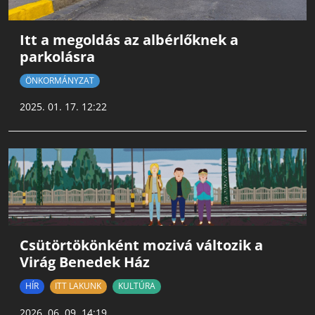
Itt a megoldás az albérlőknek a
parkolásra
ÖNKORMÁNYZAT
2025. 01. 17. 12:22
Csütörtökönként mozivá változik a
Virág Benedek Ház
HÍR
ITT LAKUNK
KULTÚRA
2026. 06. 09. 14:19