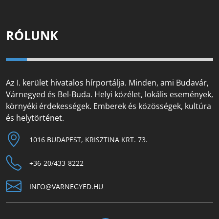
RÓLUNK
Az I. kerület hivatalos hírportálja. Minden, ami Budavár,
Várnegyed és Bel-Buda. Helyi közélet, lokális események,
környéki érdekességek. Emberek és közösségek, kultúra
és helytörténet.
1016 BUDAPEST, KRISZTINA KRT. 73.
+36-20/433-8222
INFO@VARNEGYED.HU