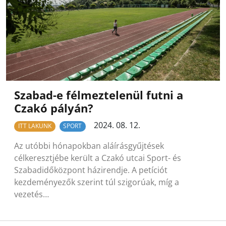
Szabad-e félmeztelenül futni a
Czakó pályán?
2024. 08. 12.
ITT LAKUNK
SPORT
Az utóbbi hónapokban aláírásgyűjtések
célkeresztjébe került a Czakó utcai Sport- és
Szabadidőközpont házirendje. A petíciót
kezdeményezők szerint túl szigorúak, míg a
vezetés…