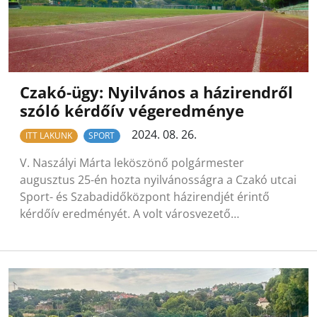
Czakó-ügy: Nyilvános a házirendről
szóló kérdőív végeredménye
2024. 08. 26.
ITT LAKUNK
SPORT
V. Naszályi Márta leköszönő polgármester
augusztus 25-én hozta nyilvánosságra a Czakó utcai
Sport- és Szabadidőközpont házirendjét érintő
kérdőív eredményét. A volt városvezető…