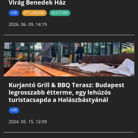
Virág Benedek Ház
HÍR
ITT LAKUNK
KULTÚRA
2026. 06. 09. 14:19
Kurjantó Grill & BBQ Terasz: Budapest
legrosszabb étterme, egy lehúzós
turistacsapda a Halászbástyánál
HÍR
2024. 05. 15. 12:09