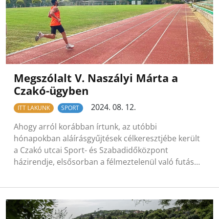
Megszólalt V. Naszályi Márta a
Czakó-ügyben
2024. 08. 12.
ITT LAKUNK
SPORT
Ahogy arról korábban írtunk, az utóbbi
hónapokban aláírásgyűjtések célkeresztjébe került
a Czakó utcai Sport- és Szabadidőközpont
házirendje, elsősorban a félmeztelenül való futás…