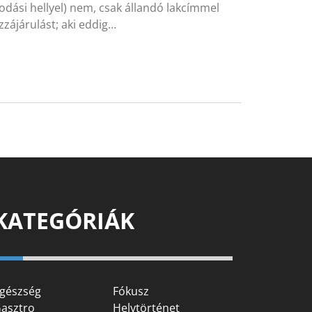
dási hellyel) nem, csak állandó lakcímmel
zájárulást; aki eddig…
KATEGÓRIÁK
gészség
Fókusz
asztro
Helytörténet