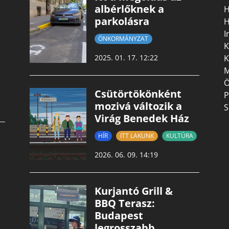
albérlőknek a
H
parkolásra
H
I
ÖNKORMÁNYZAT
K
K
2025. 01. 17. 12:22
M
Ö
Csütörtökönként
P
mozivá változik a
S
Virág Benedek Ház
HÍR
ITT LAKUNK
KULTÚRA
2026. 06. 09. 14:19
Kurjantó Grill &
BBQ Terasz:
Budapest
legrosszabb