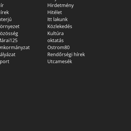
ír
Hirdetmény
írek
Hitélet
nterjú
Itt lakunk
örnyezet
Közlekedés
özösség
Kultúra
árai125
oktatás
nkormányzat
Ostrom80
ályázat
Rendőrségi hírek
port
Utcamesék