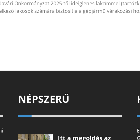
avári Önkormányzat 2025-től ideiglenes lakcímmel (tartózko
lkező lakosok számára biztosítja a gépjármű várakozási hoz
NÉPSZERŰ
mi
E
Itt a megoldás az
G