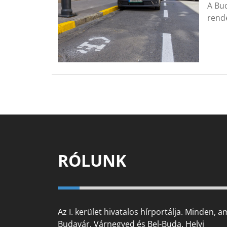
A Bud
rende
RÓLUNK
Az I. kerület hivatalos hírportálja. Minden, a
Budavár, Várnegyed és Bel-Buda. Helyi