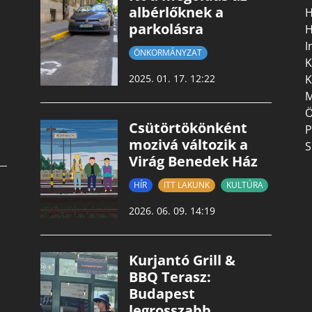
albérlőknek a
H
parkolásra
H
I
ÖNKORMÁNYZAT
K
K
2025. 01. 17. 12:22
M
Ö
Csütörtökönként
P
mozivá változik a
S
Virág Benedek Ház
HÍR
ITT LAKUNK
KULTÚRA
2026. 06. 09. 14:19
Kurjantó Grill &
BBQ Terasz:
Budapest
legrosszabb