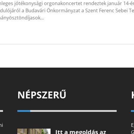
leges jótékonysági orgonakoncertet rendeztek január 14-én
rdulójáról a Budavári Önkormányzat a Szent Ferenc Sebei 
ányösztöndíjasok…
NÉPSZERŰ
mi
E
Itt a megoldás az
G