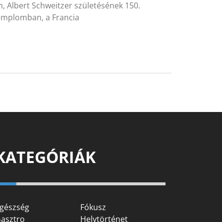
, Albert Schweitzer születésének 150.
Templomban, a Francia
KATEGÓRIÁK
gészség
Fókusz
asztro
Helytörténet