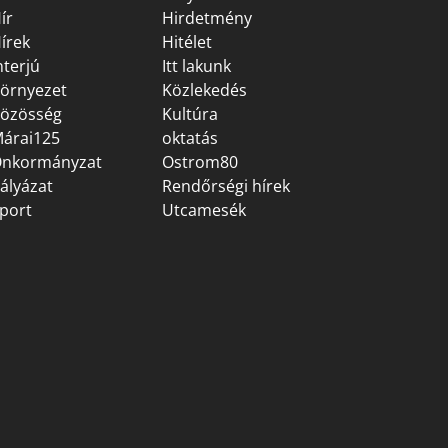
ír
Hirdetmény
írek
Hitélet
nterjú
Itt lakunk
örnyezet
Közlekedés
özösség
Kultúra
árai125
oktatás
nkormányzat
Ostrom80
ályázat
Rendőrségi hírek
port
Utcamesék