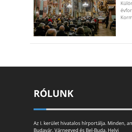
Külön
évfo
Korm
RÓLUNK
Az I. kerület hivatalos hírportálja. Minden, a
Budavár, Várnegyed és Bel-Buda. Helyi