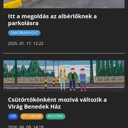
Itt a megoldás az albérlőknek a
parkolásra
ÖNKORMÁNYZAT
2025. 01. 17. 12:22
Csütörtökönként mozivá változik a
Virág Benedek Ház
HÍR
ITT LAKUNK
KULTÚRA
2026. 06. 09. 14:19