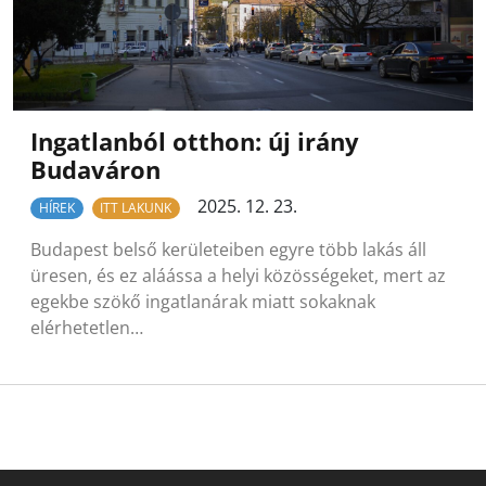
Ingatlanból otthon: új irány
Budaváron
2025. 12. 23.
HÍREK
ITT LAKUNK
Budapest belső kerületeiben egyre több lakás áll
üresen, és ez aláássa a helyi közösségeket, mert az
egekbe szökő ingatlanárak miatt sokaknak
elérhetetlen…