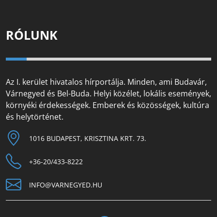
RÓLUNK
Az I. kerület hivatalos hírportálja. Minden, ami Budavár,
Várnegyed és Bel-Buda. Helyi közélet, lokális események,
környéki érdekességek. Emberek és közösségek, kultúra
és helytörténet.
1016 BUDAPEST, KRISZTINA KRT. 73.
+36-20/433-8222
INFO@VARNEGYED.HU