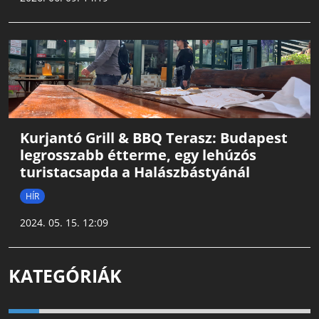
Kurjantó Grill & BBQ Terasz: Budapest
legrosszabb étterme, egy lehúzós
turistacsapda a Halászbástyánál
HÍR
2024. 05. 15. 12:09
KATEGÓRIÁK