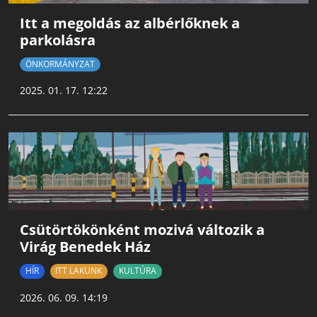
Itt a megoldás az albérlőknek a
parkolásra
ÖNKORMÁNYZAT
2025. 01. 17. 12:22
Csütörtökönként mozivá változik a
Virág Benedek Ház
HÍR
ITT LAKUNK
KULTÚRA
2026. 06. 09. 14:19