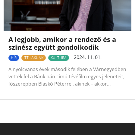
A legjobb, amikor a rendező és a
színész együtt gondolkodik
2024. 11. 01.
HÍR
ITT LAKUNK
KULTÚRA
A nyolcvanas évek második felében a Várnegyedben
vették fel a Bánk bán című tévéfilm egyes jeleneteit,
főszerepben Blaskó Péterrel, akinek – akkor…