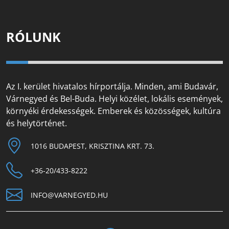
RÓLUNK
Az I. kerület hivatalos hírportálja. Minden, ami Budavár,
Várnegyed és Bel-Buda. Helyi közélet, lokális események,
környéki érdekességek. Emberek és közösségek, kultúra
és helytörténet.
1016 BUDAPEST, KRISZTINA KRT. 73.
+36-20/433-8222
INFO@VARNEGYED.HU