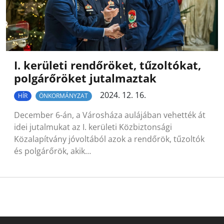
I. kerületi rendőröket, tűzoltókat,
polgárőröket jutalmaztak
2024. 12. 16.
HÍR
ÖNKORMÁNYZAT
December 6-án, a Városháza aulájában vehették át
idei jutalmukat az I. kerületi Közbiztonsági
Közalapítvány jóvoltából azok a rendőrök, tűzoltók
és polgárőrök, akik…