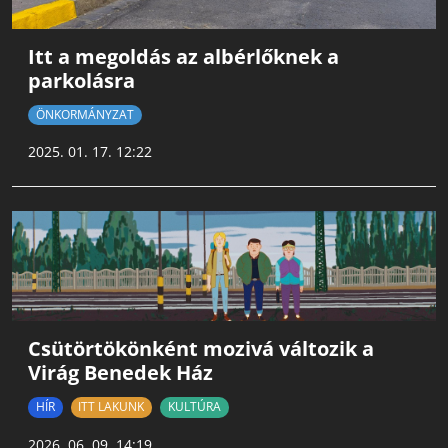
Itt a megoldás az albérlőknek a
parkolásra
ÖNKORMÁNYZAT
2025. 01. 17. 12:22
Csütörtökönként mozivá változik a
Virág Benedek Ház
HÍR
ITT LAKUNK
KULTÚRA
2026. 06. 09. 14:19