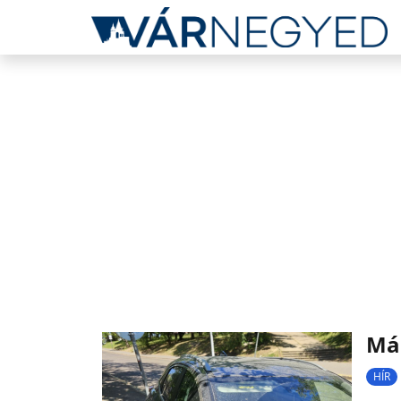
Már
HÍR