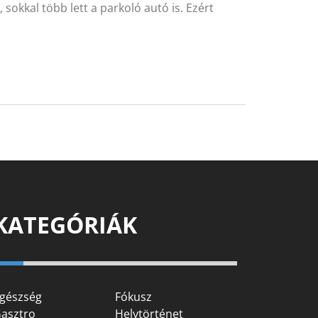
sokkal több lett a parkoló autó is. Ezért
KATEGÓRIÁK
gészség
Fókusz
asztro
Helytörténet