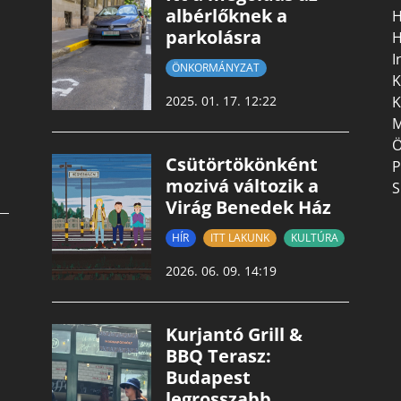
albérlőknek a
H
parkolásra
H
I
ÖNKORMÁNYZAT
K
K
2025. 01. 17. 12:22
M
Ö
Csütörtökönként
P
mozivá változik a
S
Virág Benedek Ház
HÍR
ITT LAKUNK
KULTÚRA
2026. 06. 09. 14:19
Kurjantó Grill &
BBQ Terasz:
Budapest
legrosszabb