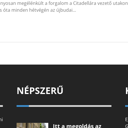
nyosan megélénkült a forgalom a Citadellára vezető utakon, 
s óta minden hétvégén az újbudai…
NÉPSZERŰ
mi
E
Itt a megoldás az
G