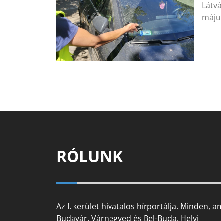
Látvá
máju
RÓLUNK
Az I. kerület hivatalos hírportálja. Minden, a
Budavár, Várnegyed és Bel-Buda. Helyi