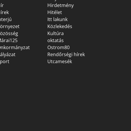
ír
Hirdetmény
írek
Hitélet
nterjú
Itt lakunk
örnyezet
Közlekedés
özösség
Kultúra
árai125
oktatás
nkormányzat
Ostrom80
ályázat
Rendőrségi hírek
port
Utcamesék