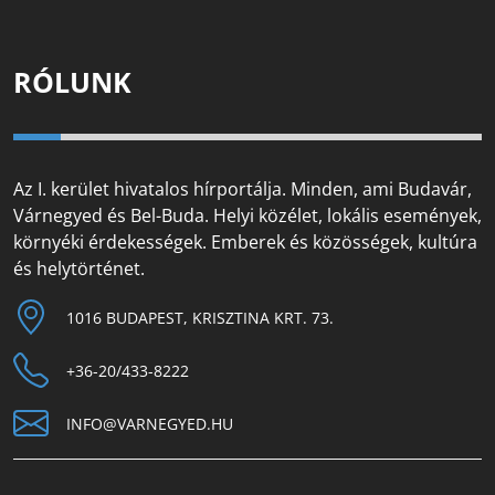
RÓLUNK
Az I. kerület hivatalos hírportálja. Minden, ami Budavár,
Várnegyed és Bel-Buda. Helyi közélet, lokális események,
környéki érdekességek. Emberek és közösségek, kultúra
és helytörténet.
1016 BUDAPEST, KRISZTINA KRT. 73.
+36-20/433-8222
INFO@VARNEGYED.HU