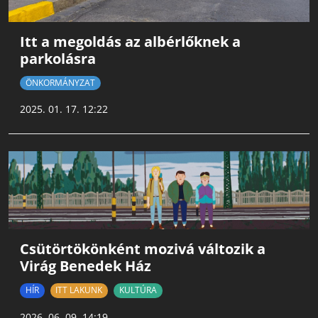
Itt a megoldás az albérlőknek a
parkolásra
ÖNKORMÁNYZAT
2025. 01. 17. 12:22
Csütörtökönként mozivá változik a
Virág Benedek Ház
HÍR
ITT LAKUNK
KULTÚRA
2026. 06. 09. 14:19