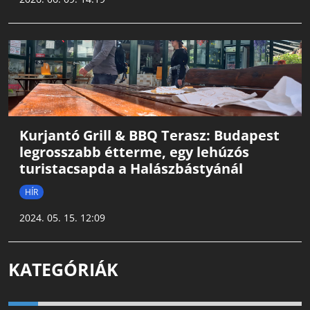
Kurjantó Grill & BBQ Terasz: Budapest
legrosszabb étterme, egy lehúzós
turistacsapda a Halászbástyánál
HÍR
2024. 05. 15. 12:09
KATEGÓRIÁK