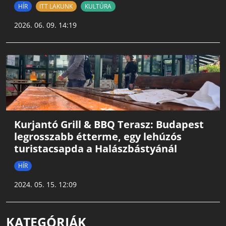
HÍR
ITT LAKUNK
KULTÚRA
2026. 06. 09. 14:19
Kurjantó Grill & BBQ Terasz: Budapest
legrosszabb étterme, egy lehúzós
turistacsapda a Halászbástyánál
HÍR
2024. 05. 15. 12:09
KATEGÓRIÁK