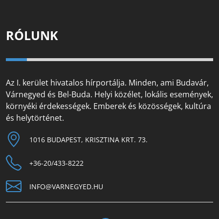
RÓLUNK
Az I. kerület hivatalos hírportálja. Minden, ami Budavár,
Várnegyed és Bel-Buda. Helyi közélet, lokális események,
környéki érdekességek. Emberek és közösségek, kultúra
és helytörténet.
1016 BUDAPEST, KRISZTINA KRT. 73.
+36-20/433-8222
INFO@VARNEGYED.HU