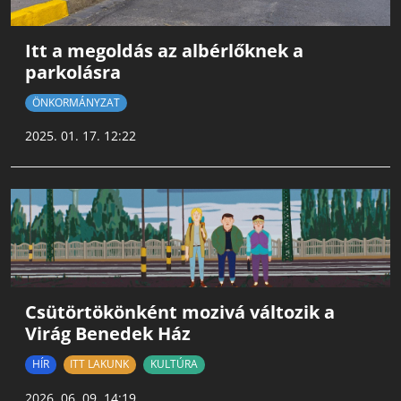
Itt a megoldás az albérlőknek a
parkolásra
ÖNKORMÁNYZAT
2025. 01. 17. 12:22
Csütörtökönként mozivá változik a
Virág Benedek Ház
HÍR
ITT LAKUNK
KULTÚRA
2026. 06. 09. 14:19