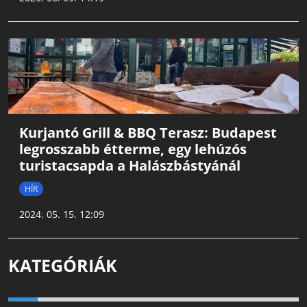
Kurjantó Grill & BBQ Terasz: Budapest
legrosszabb étterme, egy lehúzós
turistacsapda a Halászbástyánál
HÍR
2024. 05. 15. 12:09
KATEGÓRIÁK