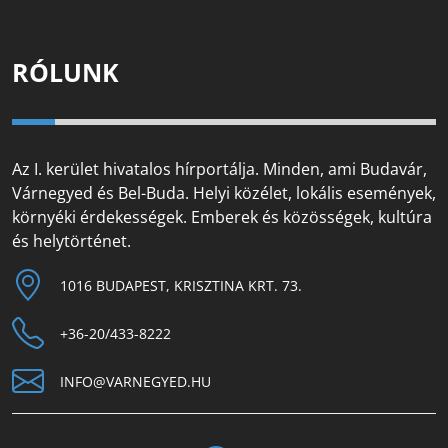
RÓLUNK
Az I. kerület hivatalos hírportálja. Minden, ami Budavár,
Várnegyed és Bel-Buda. Helyi közélet, lokális események,
környéki érdekességek. Emberek és közösségek, kultúra
és helytörténet.
1016 BUDAPEST, KRISZTINA KRT. 73.
+36-20/433-8222
INFO@VARNEGYED.HU