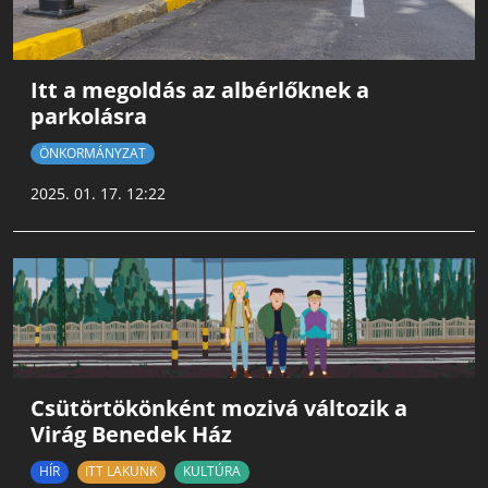
Itt a megoldás az albérlőknek a
parkolásra
ÖNKORMÁNYZAT
2025. 01. 17. 12:22
Csütörtökönként mozivá változik a
Virág Benedek Ház
HÍR
ITT LAKUNK
KULTÚRA