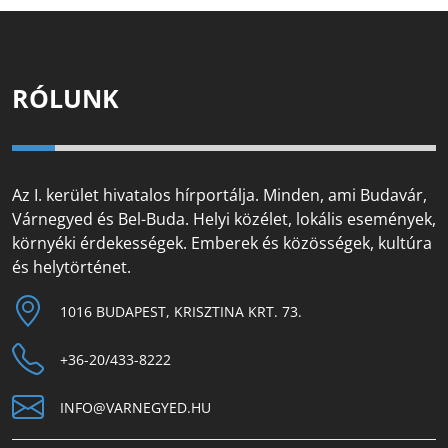
RÓLUNK
Az I. kerület hivatalos hírportálja. Minden, ami Budavár,
Várnegyed és Bel-Buda. Helyi közélet, lokális események,
környéki érdekességek. Emberek és közösségek, kultúra
és helytörténet.
1016 BUDAPEST, KRISZTINA KRT. 73.
+36-20/433-8222
INFO@VARNEGYED.HU