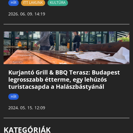
HÍR
ITT LAKUNK
KULTÚRA
2026. 06. 09. 14:19
Kurjantó Grill & BBQ Terasz: Budapest
legrosszabb étterme, egy lehúzós
turistacsapda a Halászbástyánál
HÍR
2024. 05. 15. 12:09
KATEGÓRIÁK