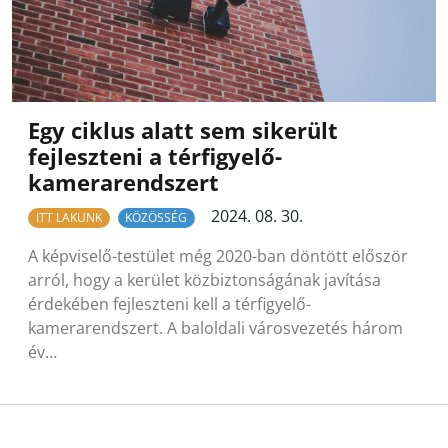
Egy ciklus alatt sem sikerült
fejleszteni a térfigyelő-
kamerarendszert
2024. 08. 30.
ITT LAKUNK
KÖZÖSSÉG
A képviselő-testület még 2020-ban döntött először
arról, hogy a kerület közbiztonságának javítása
érdekében fejleszteni kell a térfigyelő-
kamerarendszert. A baloldali városvezetés három
év…