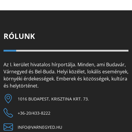
RÓLUNK
Az I. kerület hivatalos hírportálja. Minden, ami Budavár,
Várnegyed és Bel-Buda. Helyi közélet, lokális események,
környéki érdekességek. Emberek és közösségek, kultúra
és helytörténet.
1016 BUDAPEST, KRISZTINA KRT. 73.
+36-20/433-8222
INFO@VARNEGYED.HU