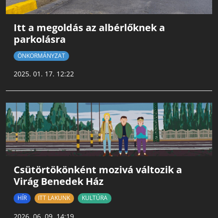
Itt a megoldás az albérlőknek a
parkolásra
ÖNKORMÁNYZAT
2025. 01. 17. 12:22
Csütörtökönként mozivá változik a
Virág Benedek Ház
HÍR
ITT LAKUNK
KULTÚRA
2026. 06. 09. 14:19