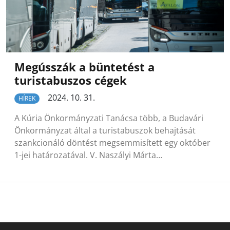
Megússzák a büntetést a
turistabuszos cégek
2024. 10. 31.
HÍREK
A Kúria Önkormányzati Tanácsa több, a Budavári
Önkormányzat által a turistabuszok behajtását
szankcionáló döntést megsemmisített egy október
1-jei határozatával. V. Naszályi Márta…