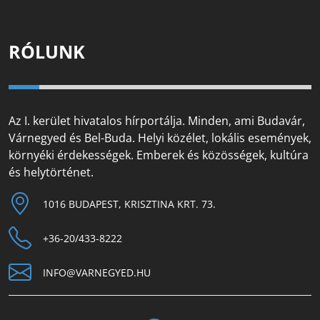
RÓLUNK
Az I. kerület hivatalos hírportálja. Minden, ami Budavár,
Várnegyed és Bel-Buda. Helyi közélet, lokális események,
környéki érdekességek. Emberek és közösségek, kultúra
és helytörténet.
1016 BUDAPEST, KRISZTINA KRT. 73.
+36-20/433-8222
INFO@VARNEGYED.HU