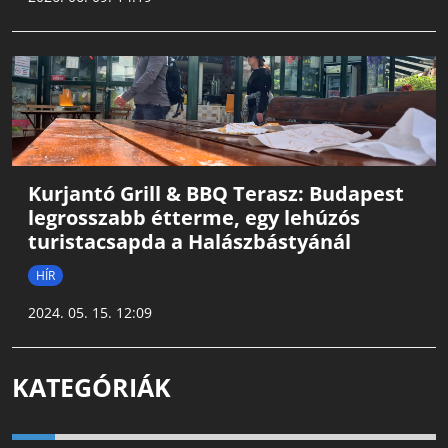
Kurjantó Grill & BBQ Terasz: Budapest
legrosszabb étterme, egy lehúzós
turistacsapda a Halászbástyánál
HÍR
2024. 05. 15. 12:09
KATEGÓRIÁK