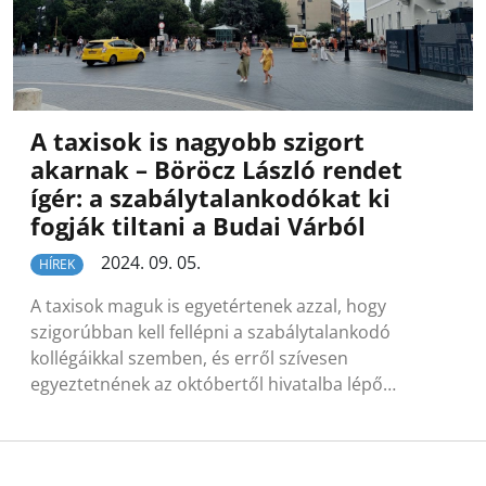
A taxisok is nagyobb szigort
akarnak – Böröcz László rendet
ígér: a szabálytalankodókat ki
fogják tiltani a Budai Várból
2024. 09. 05.
HÍREK
A taxisok maguk is egyetértenek azzal, hogy
szigorúbban kell fellépni a szabálytalankodó
kollégáikkal szemben, és erről szívesen
egyeztetnének az októbertől hivatalba lépő…