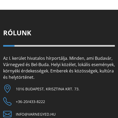
RÓLUNK
Az I. kerület hivatalos hírportálja. Minden, ami Budavár,
Várnegyed és Bel-Buda. Helyi közélet, lokális események,
környéki érdekességek. Emberek és közösségek, kultúra
és helytörténet.
1016 BUDAPEST, KRISZTINA KRT. 73.
+36-20/433-8222
INFO@VARNEGYED.HU