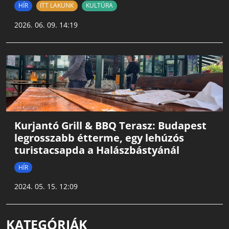
HÍR
ITT LAKUNK
KULTÚRA
2026. 06. 09. 14:19
Kurjantó Grill & BBQ Terasz: Budapest
legrosszabb étterme, egy lehúzós
turistacsapda a Halászbástyánál
HÍR
2024. 05. 15. 12:09
KATEGÓRIÁK