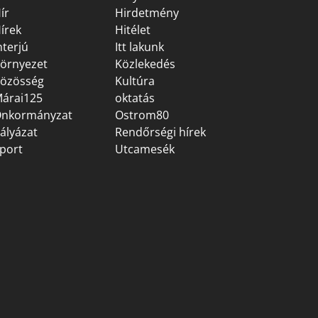
ír
Hirdetmény
írek
Hitélet
nterjú
Itt lakunk
örnyezet
Közlekedés
özösség
Kultúra
árai125
oktatás
nkormányzat
Ostrom80
ályázat
Rendőrségi hírek
port
Utcamesék