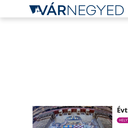
Évt
HELY