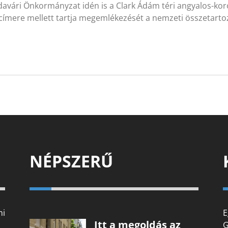
davári Önkormányzat idén is a Clark Ádám téri angyalos-kor
címere mellett tartja megemlékezését a nemzeti összetart
NÉPSZERŰ
mi
E
Itt a megoldás az
G