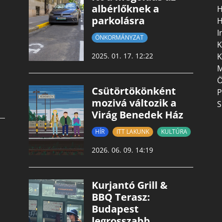
albérlőknek a
H
parkolásra
H
I
ÖNKORMÁNYZAT
K
K
2025. 01. 17. 12:22
M
Ö
Csütörtökönként
P
mozivá változik a
S
Virág Benedek Ház
HÍR
ITT LAKUNK
KULTÚRA
2026. 06. 09. 14:19
Kurjantó Grill &
BBQ Terasz:
Budapest
legrosszabb