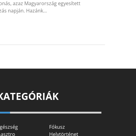
onás, azaz Magyarország egyesített
ozás napján. Hazánk…
KATEGÓRIÁK
gészség
Fókusz
asztro
Helytörténet