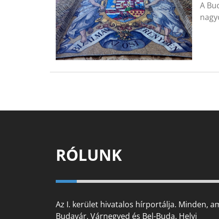
A Bu
nagy
RÓLUNK
Az I. kerület hivatalos hírportálja. Minden, a
Budavár, Várnegyed és Bel-Buda. Helyi