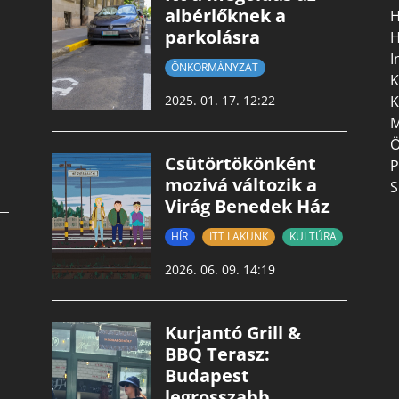
albérlőknek a
H
parkolásra
H
I
ÖNKORMÁNYZAT
K
K
2025. 01. 17. 12:22
M
Ö
Csütörtökönként
P
mozivá változik a
S
Virág Benedek Ház
HÍR
ITT LAKUNK
KULTÚRA
2026. 06. 09. 14:19
Kurjantó Grill &
BBQ Terasz:
Budapest
legrosszabb