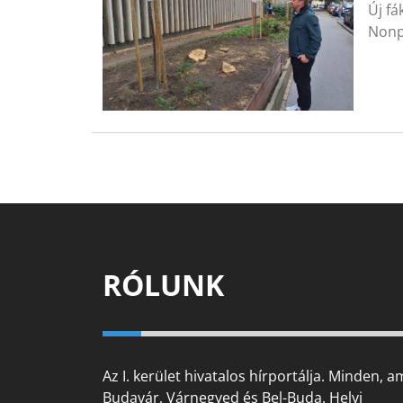
Új fá
Nonpr
RÓLUNK
Az I. kerület hivatalos hírportálja. Minden, a
Budavár, Várnegyed és Bel-Buda. Helyi