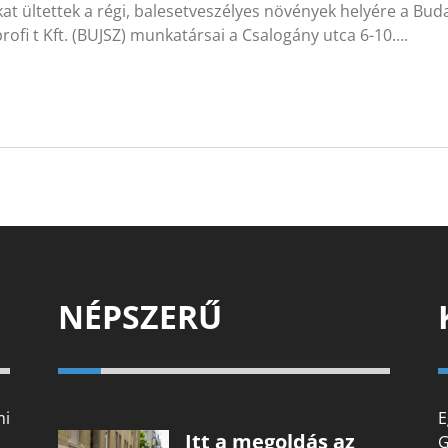
kat ültettek a régi, balesetveszélyes növények helyére a B
ofi t Kft. (BUJSZ) munkatársai a Csalogány utca 6-10….
NÉPSZERŰ
mi
E
Itt a megoldás az
G