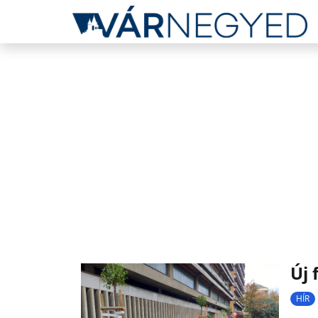
Új 
HÍR