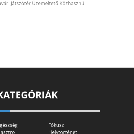
udavári Játszótér Üzemeltető Közhasznú
KATEGÓRIÁK
gészség
Fókusz
asztro
Helytörténet