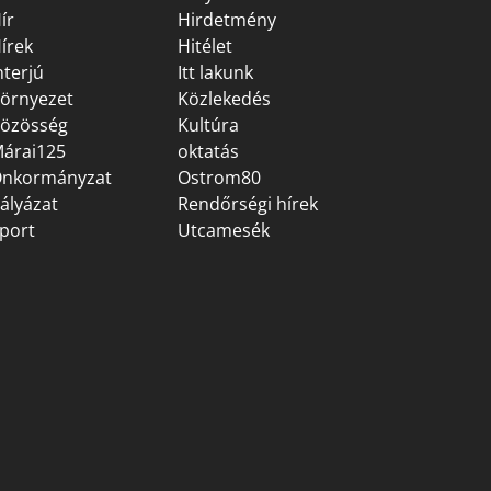
ír
Hirdetmény
írek
Hitélet
nterjú
Itt lakunk
örnyezet
Közlekedés
özösség
Kultúra
árai125
oktatás
nkormányzat
Ostrom80
ályázat
Rendőrségi hírek
port
Utcamesék