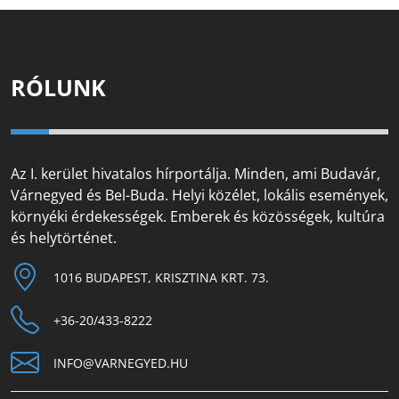
RÓLUNK
Az I. kerület hivatalos hírportálja. Minden, ami Budavár,
Várnegyed és Bel-Buda. Helyi közélet, lokális események,
környéki érdekességek. Emberek és közösségek, kultúra
és helytörténet.
1016 BUDAPEST, KRISZTINA KRT. 73.
+36-20/433-8222
INFO@VARNEGYED.HU