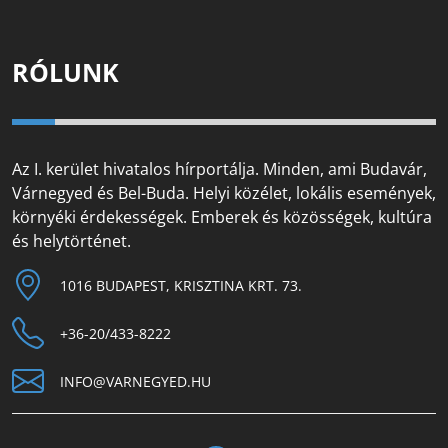
RÓLUNK
Az I. kerület hivatalos hírportálja. Minden, ami Budavár,
Várnegyed és Bel-Buda. Helyi közélet, lokális események,
környéki érdekességek. Emberek és közösségek, kultúra
és helytörténet.
1016 BUDAPEST, KRISZTINA KRT. 73.
+36-20/433-8222
INFO@VARNEGYED.HU