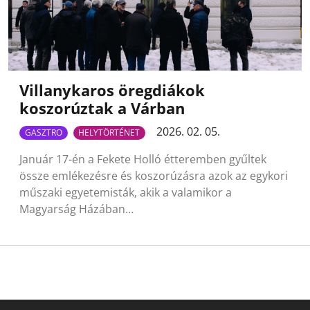
Villanykaros öregdiákok
koszorúztak a Várban
2026. 02. 05.
GASZTRO
HELYTÖRTÉNET
Január 17-én a Fekete Holló étteremben gyűltek
össze emlékezésre és koszorúzásra azok az egykori
műszaki egyetemisták, akik a valamikor a
Magyarság Házában…