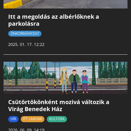
Itt a megoldás az albérlőknek a
parkolásra
ÖNKORMÁNYZAT
2025. 01. 17. 12:22
Csütörtökönként mozivá változik a
Virág Benedek Ház
HÍR
ITT LAKUNK
KULTÚRA
2026. 06. 09. 14:19