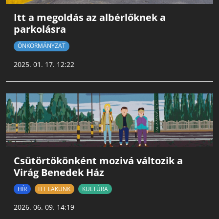
Itt a megoldás az albérlőknek a
parkolásra
ÖNKORMÁNYZAT
2025. 01. 17. 12:22
Csütörtökönként mozivá változik a
Virág Benedek Ház
HÍR
ITT LAKUNK
KULTÚRA
2026. 06. 09. 14:19