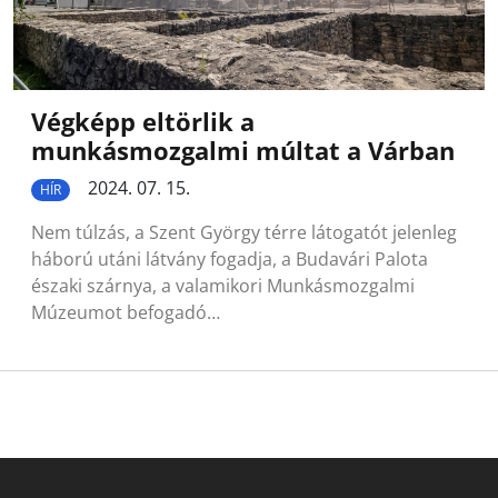
Végképp eltörlik a
munkásmozgalmi múltat a Várban
2024. 07. 15.
HÍR
Nem túlzás, a Szent György térre látogatót jelenleg
háború utáni látvány fogadja, a Budavári Palota
északi szárnya, a valamikori Munkásmozgalmi
Múzeumot befogadó…