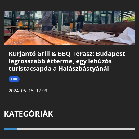
Kurjantó Grill & BBQ Terasz: Budapest
legrosszabb étterme, egy lehúzós
turistacsapda a Halászbástyánál
HÍR
2024. 05. 15. 12:09
KATEGÓRIÁK