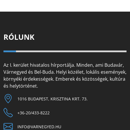
RÓLUNK
Az I. kerület hivatalos hírportálja. Minden, ami Budavár,
Várnegyed és Bel-Buda. Helyi közélet, lokális események,
környéki érdekességek. Emberek és közösségek, kultúra
és helytörténet.
1016 BUDAPEST, KRISZTINA KRT. 73.
+36-20/433-8222
INFO@VARNEGYED.HU