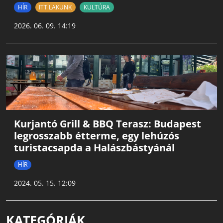
HÍR
ITT LAKUNK
KULTÚRA
2026. 06. 09. 14:19
Kurjantó Grill & BBQ Terasz: Budapest
legrosszabb étterme, egy lehúzós
turistacsapda a Halászbástyánál
HÍR
2024. 05. 15. 12:09
KATEGÓRIÁK