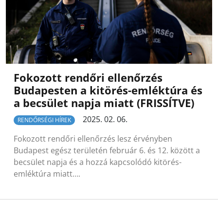
Fokozott rendőri ellenőrzés
Budapesten a kitörés-emléktúra és
a becsület napja miatt (FRISSÍTVE)
2025. 02. 06.
RENDŐRSÉGI HÍREK
Fokozott rendőri ellenőrzés lesz érvényben
Budapest egész területén február 6. és 12. között a
becsület napja és a hozzá kapcsolódó kitörés-
emléktúra miatt….