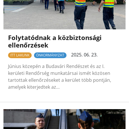
Folytatódnak a közbiztonsági
ellenőrzések
2025. 06. 23.
ITT LAKUNK
ÖNKORMÁNYZAT
Június közepén a Budavári Rendészet és az I.
kerületi Rendőrség munkatársai ismét közösen
tartottak ellenőrzéseket a kerület több pontján,
amelyek kiterjedtek az…