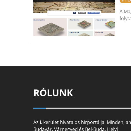
ITT 
A Ma
folyt
RÓLUNK
Az I. kerület hivatalos hírportálja. Minden, a
Budavár, Várnegyed és Bel-Buda. Helyi