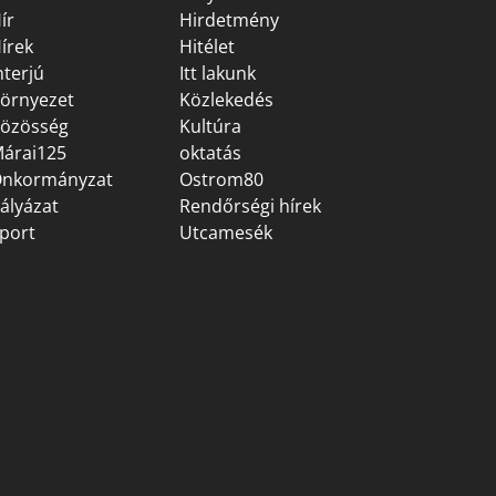
ír
Hirdetmény
írek
Hitélet
nterjú
Itt lakunk
örnyezet
Közlekedés
özösség
Kultúra
árai125
oktatás
nkormányzat
Ostrom80
ályázat
Rendőrségi hírek
port
Utcamesék