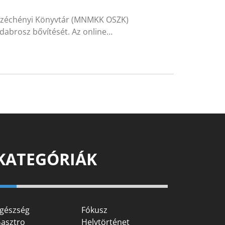
zéchényi Könyvtár (MNMKK OSZK)
öldabrosz bővítését. Az online…
KATEGÓRIÁK
gészség
Fókusz
asztro
Helytörténet