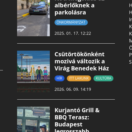
albérlőknek a
H
parkolásra
H
I
ÖNKORMÁNYZAT
K
K
2025. 01. 17. 12:22
M
Ö
Csütörtökönként
P
mozivá változik a
S
Virág Benedek Ház
HÍR
ITT LAKUNK
KULTÚRA
2026. 06. 09. 14:19
Kurjantó Grill &
BBQ Terasz:
Budapest
legrosszabb