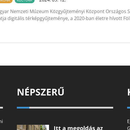
LAKUNK
KULTÚRA
gyar Nemzeti Múzeum Közgyűjteményi Központ Országos S
atja digitális térképgyűjteménye, a 2020-ban életre hívott F
NÉPSZERŰ
mi
E
Itt a megoldás az
G