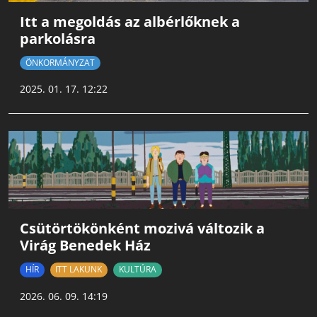
Itt a megoldás az albérlőknek a
parkolásra
ÖNKORMÁNYZAT
2025. 01. 17. 12:22
Csütörtökönként mozivá változik a
Virág Benedek Ház
HÍR
ITT LAKUNK
KULTÚRA
2026. 06. 09. 14:19