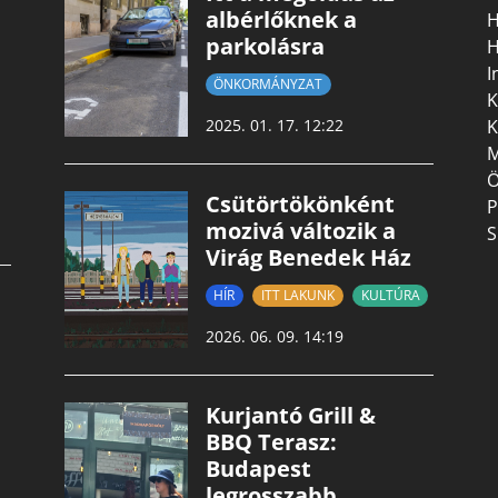
albérlőknek a
H
parkolásra
H
I
ÖNKORMÁNYZAT
K
K
2025. 01. 17. 12:22
M
Ö
Csütörtökönként
P
mozivá változik a
S
Virág Benedek Ház
HÍR
ITT LAKUNK
KULTÚRA
2026. 06. 09. 14:19
Kurjantó Grill &
BBQ Terasz:
Budapest
legrosszabb