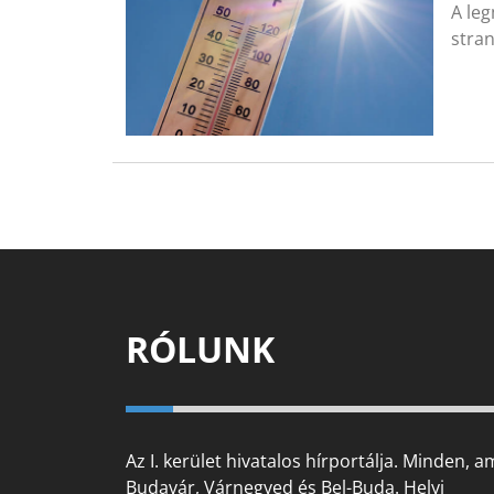
A leg
stran
RÓLUNK
Az I. kerület hivatalos hírportálja. Minden, a
Budavár, Várnegyed és Bel-Buda. Helyi