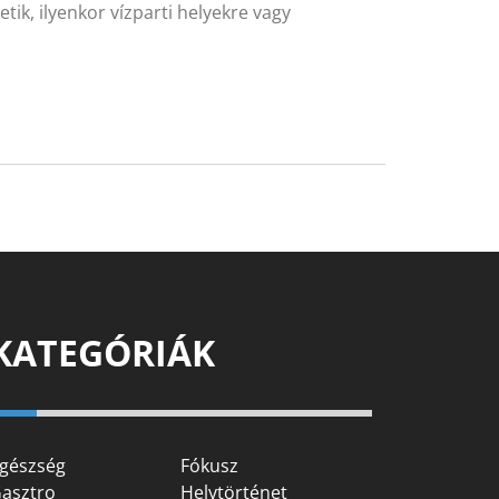
ik, ilyenkor vízparti helyekre vagy
KATEGÓRIÁK
gészség
Fókusz
asztro
Helytörténet