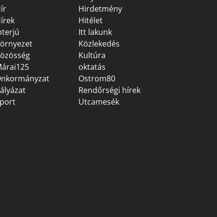
ír
Hirdetmény
írek
Hitélet
nterjú
Itt lakunk
örnyezet
Közlekedés
özösség
Kultúra
árai125
oktatás
nkormányzat
Ostrom80
ályázat
Rendőrségi hírek
port
Utcamesék