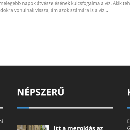
melegebb napok átvészelésének kulcsfogalma a víz. Akik tehet
dokra vonulnak vissza, ám azok számára is a víz…
NÉPSZERŰ
mi
E
Itt a megoldás az
G