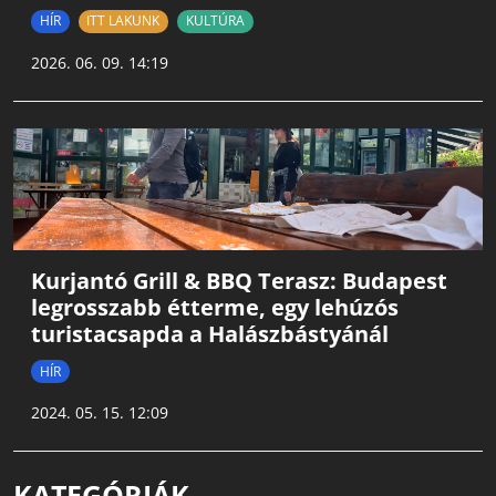
HÍR
ITT LAKUNK
KULTÚRA
2026. 06. 09. 14:19
Kurjantó Grill & BBQ Terasz: Budapest
legrosszabb étterme, egy lehúzós
turistacsapda a Halászbástyánál
HÍR
2024. 05. 15. 12:09
KATEGÓRIÁK