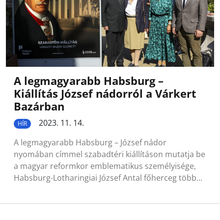
A legmagyarabb Habsburg –
Kiállítás József nádorról a Várkert
Bazárban
2023. 11. 14.
HÍR
A legmagyarabb Habsburg – József nádor
nyomában címmel szabadtéri kiállításon mutatja be
a magyar reformkor emblematikus személyisége,
Habsburg-Lotharingiai József Antal főherceg több…