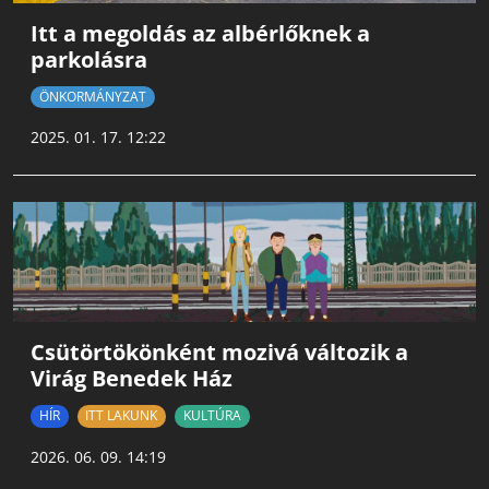
Itt a megoldás az albérlőknek a
parkolásra
ÖNKORMÁNYZAT
2025. 01. 17. 12:22
Csütörtökönként mozivá változik a
Virág Benedek Ház
HÍR
ITT LAKUNK
KULTÚRA
2026. 06. 09. 14:19