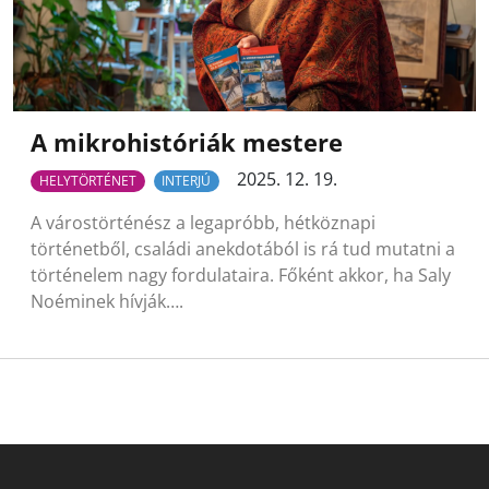
A mikrohistóriák mestere
2025. 12. 19.
HELYTÖRTÉNET
INTERJÚ
A várostörténész a legapróbb, hétköznapi
történetből, családi anekdotából is rá tud mutatni a
történelem nagy fordulataira. Főként akkor, ha Saly
Noéminek hívják….