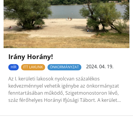
Irány Horány!
2024. 04. 19.
HÍR
ITT LAKUNK
ÖNKORMÁNYZAT
Az I. kerületi lakosok nyolcvan százalékos
kedvezménnyel vehetik igénybe az önkormányzat
fenntartásában működő, Szigetmonostoron lévő,
száz férőhelyes Horányi Ifjúsági Tábort. A kerület…