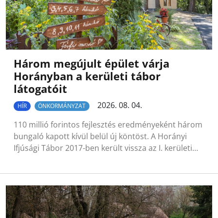
Három megújult épület várja
Horányban a kerületi tábor
látogatóit
2026. 08. 04.
HÍR
ÖNKORMÁNYZAT
110 millió forintos fejlesztés eredményeként három
bungaló kapott kívül belül új köntöst. A Horányi
Ifjúsági Tábor 2017-ben került vissza az I. kerületi…