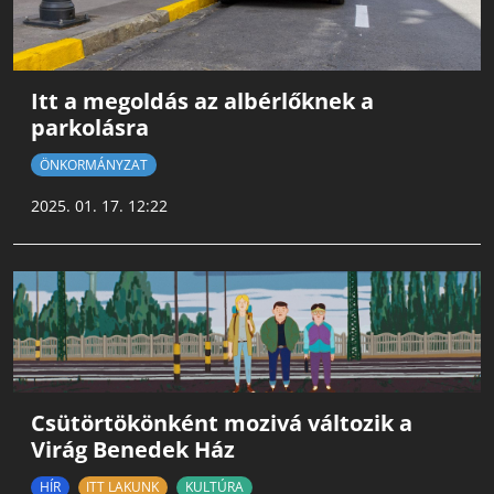
Itt a megoldás az albérlőknek a
parkolásra
ÖNKORMÁNYZAT
2025. 01. 17. 12:22
Csütörtökönként mozivá változik a
Virág Benedek Ház
HÍR
ITT LAKUNK
KULTÚRA