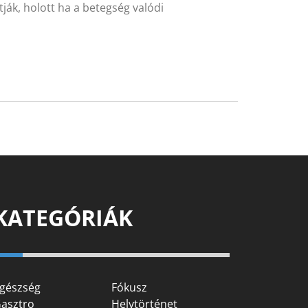
ítják, holott ha a betegség valódi
KATEGÓRIÁK
gészség
Fókusz
asztro
Helytörténet