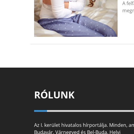
A fel
megn
RÓLUNK
Az I. kerület hivatalos hírportálja. Minden, a
Budavár, Várnegyed és Bel-Buda. Helyi