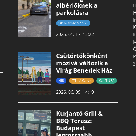
albérlőknek a
H
parkolásra
H
I
ÖNKORMÁNYZAT
K
K
2025. 01. 17. 12:22
M
Ö
Csütörtökönként
P
mozivá változik a
S
Virág Benedek Ház
HÍR
ITT LAKUNK
KULTÚRA
2026. 06. 09. 14:19
Kurjantó Grill &
BBQ Terasz:
Budapest
legrosszabb