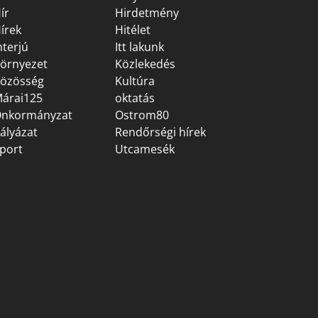
ír
Hirdetmény
írek
Hitélet
nterjú
Itt lakunk
örnyezet
Közlekedés
özösség
Kultúra
árai125
oktatás
nkormányzat
Ostrom80
ályázat
Rendőrségi hírek
port
Utcamesék