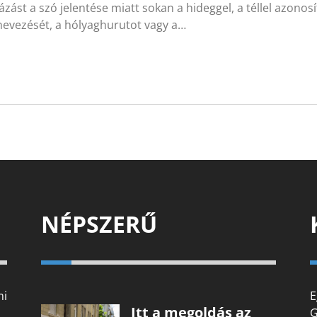
fázást a szó jelentése miatt sokan a hideggel, a téllel azonos
evezését, a hólyaghurutot vagy a…
NÉPSZERŰ
mi
E
Itt a megoldás az
G