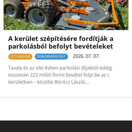
A kerület szépítésére fordítják a
parkolásból befolyt bevételeket
2026. 07. 07.
ITT LAKUNK
ÖNKORMÁNYZAT
Tavaly és az idei évben parkolási díjakból eddig
összesen 223 millió forint bevétel folyt be az I.
kerületben – közölte Böröcz László….