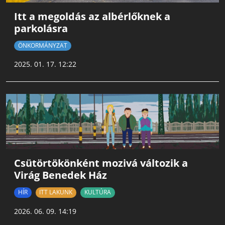
Itt a megoldás az albérlőknek a
parkolásra
ÖNKORMÁNYZAT
2025. 01. 17. 12:22
Csütörtökönként mozivá változik a
Virág Benedek Ház
HÍR
ITT LAKUNK
KULTÚRA
2026. 06. 09. 14:19