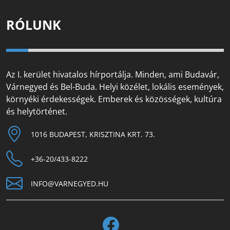
RÓLUNK
Az I. kerület hivatalos hírportálja. Minden, ami Budavár,
Várnegyed és Bel-Buda. Helyi közélet, lokális események,
környéki érdekességek. Emberek és közösségek, kultúra
és helytörténet.
1016 BUDAPEST, KRISZTINA KRT. 73.
+36-20/433-8222
INFO@VARNEGYED.HU