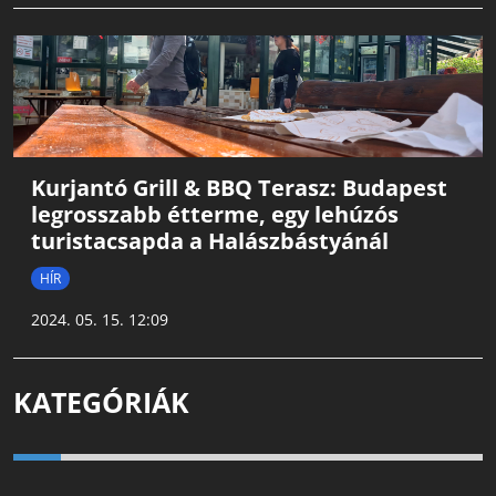
Kurjantó Grill & BBQ Terasz: Budapest
legrosszabb étterme, egy lehúzós
turistacsapda a Halászbástyánál
HÍR
2024. 05. 15. 12:09
KATEGÓRIÁK