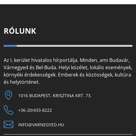
RÓLUNK
Az I. kerület hivatalos hírportálja. Minden, ami Budavár,
Várnegyed és Bel-Buda. Helyi közélet, lokális események,
környéki érdekességek. Emberek és közösségek, kultúra
és helytörténet.
1016 BUDAPEST, KRISZTINA KRT. 73.
+36-20/433-8222
INFO@VARNEGYED.HU