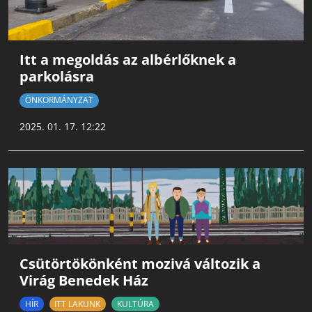
Itt a megoldás az albérlőknek a
parkolásra
ÖNKORMÁNYZAT
2025. 01. 17. 12:22
Csütörtökönként mozivá változik a
Virág Benedek Ház
HÍR
ITT LAKUNK
KULTÚRA