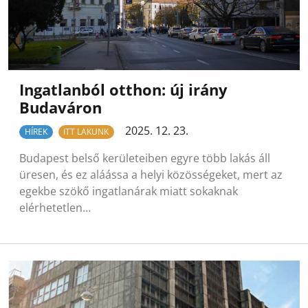
Ingatlanból otthon: új irány
Budaváron
2025. 12. 23.
HÍREK
ITT LAKUNK
Budapest belső kerületeiben egyre több lakás áll
üresen, és ez aláássa a helyi közösségeket, mert az
egekbe szökő ingatlanárak miatt sokaknak
elérhetetlen…