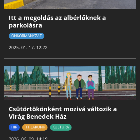
Itt a megoldás az albérlőknek a
parkolásra
ÖNKORMÁNYZAT
2025. 01. 17. 12:22
Csütörtökönként mozivá változik a
Virág Benedek Ház
HÍR
ITT LAKUNK
KULTÚRA
2026. 06. 09. 14:19