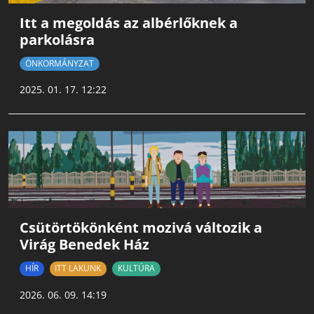
Itt a megoldás az albérlőknek a
parkolásra
ÖNKORMÁNYZAT
2025. 01. 17. 12:22
Csütörtökönként mozivá változik a
Virág Benedek Ház
HÍR
ITT LAKUNK
KULTÚRA
2026. 06. 09. 14:19