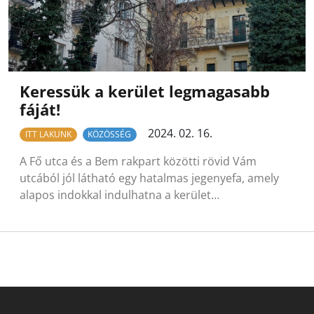
Keressük a kerület legmagasabb
fáját!
2024. 02. 16.
ITT LAKUNK
KÖZÖSSÉG
A Fő utca és a Bem rakpart közötti rövid Vám
utcából jól látható egy hatalmas jegenyefa, amely
alapos indokkal indulhatna a kerület…