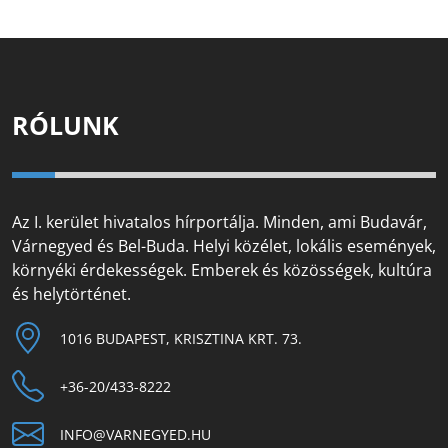
RÓLUNK
Az I. kerület hivatalos hírportálja. Minden, ami Budavár,
Várnegyed és Bel-Buda. Helyi közélet, lokális események,
környéki érdekességek. Emberek és közösségek, kultúra
és helytörténet.
1016 BUDAPEST, KRISZTINA KRT. 73.
+36-20/433-8222
INFO@VARNEGYED.HU