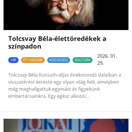
Tolcsvay Béla-élettöredékek a
színpadon
2026. 01.
HÍR
ITT LAKUNK
KÖZÖSSÉG
KULTÚRA
29.
Tolcsvay Béla Kossuth-díjas énekmondó dalaiban a
visszatérést kereste egy olyan világ felé, amelyben
még meghallgattuk egymást és figyeltünk
embertársainkra. Egy egész alkotói…