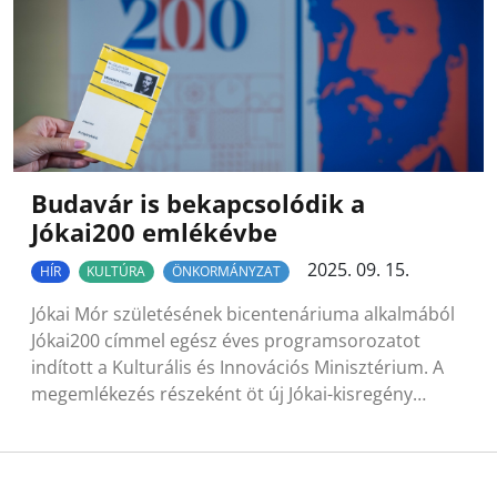
Budavár is bekapcsolódik a
Jókai200 emlékévbe
2025. 09. 15.
HÍR
KULTÚRA
ÖNKORMÁNYZAT
Jókai Mór születésének bicentenáriuma alkalmából
Jókai200 címmel egész éves programsorozatot
indított a Kulturális és Innovációs Minisztérium. A
megemlékezés részeként öt új Jókai-kisregény…